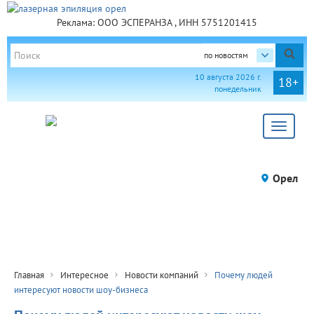
Реклама: ООО ЭСПЕРАНЗА , ИНН 5751201415
по новостям
10 августа 2026 г.
18+
понедельник
Toggle
navigat
Орел
Главная
Интересное
Новости компаний
Почему людей
интересуют новости шоу-бизнеса