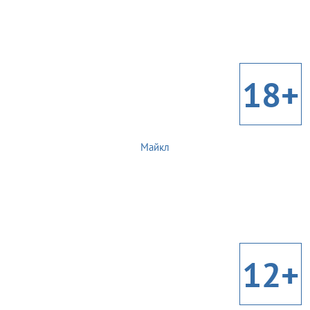
18+
Майкл
12+