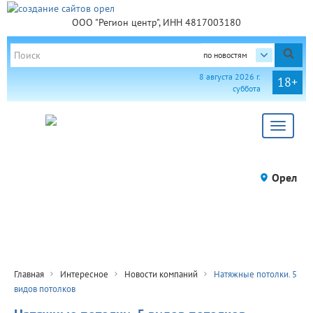
ООО "Регион центр", ИНН 4817003180
по новостям
8 августа 2026 г.
18+
суббота
Toggle
navigat
Орел
Главная
Интересное
Новости компаний
Натяжные потолки. 5
видов потолков