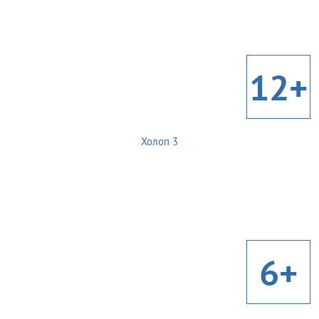
12+
Холоп 3
6+