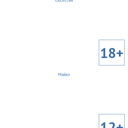
Обсессия
18+
Майкл
12+