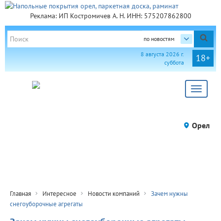
Реклама: ИП Костромичев А. Н. ИНН: 575207862800
по новостям
8 августа 2026 г.
18+
суббота
Toggle
navigat
Орел
Главная
Интересное
Новости компаний
Зачем нужны
снегоуборочные агрегаты