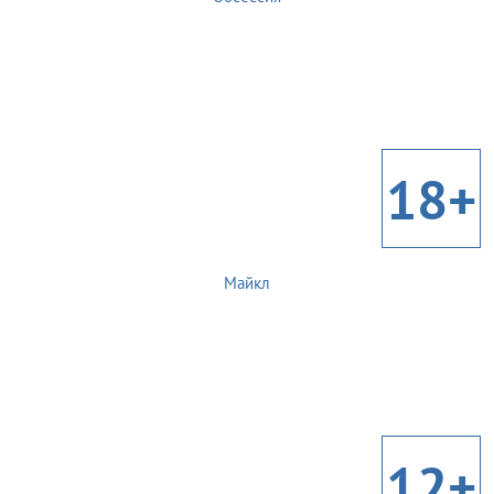
18+
Майкл
12+