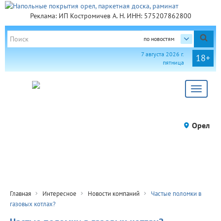
Реклама: ИП Костромичев А. Н. ИНН: 575207862800
по новостям
7 августа 2026 г.
18+
пятница
Toggle
navigat
Орел
Главная
Интересное
Новости компаний
Частые поломки в
газовых котлах?