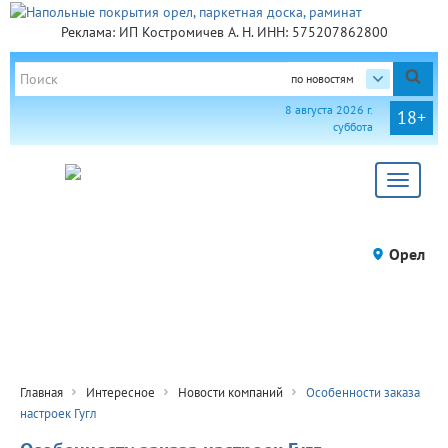
Реклама: ИП Костромичев А. Н. ИНН: 575207862800
по новостям
8 августа 2026 г.
18+
суббота
Toggle
navigat
Орел
Главная
Интересное
Новости компаний
Особенности заказа
настроек Гугл