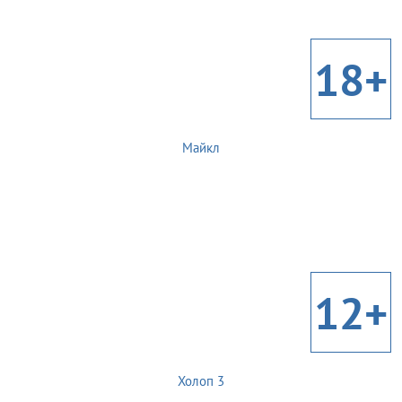
18+
Майкл
12+
Холоп 3