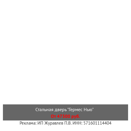
Стальная дверь "Гермес Нью"
От 47300 руб.
Реклама: ИП Журавлев П.В. ИНН: 571601114404