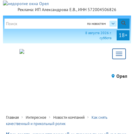
Реклама: ИП Александрова Е.В., ИНН 572004506826
по новостям
8 августа 2026 г.
18+
суббота
Toggle
navigat
Орел
Главная
Интересное
Новости компаний
Как снять
качественный и прикольный ролик