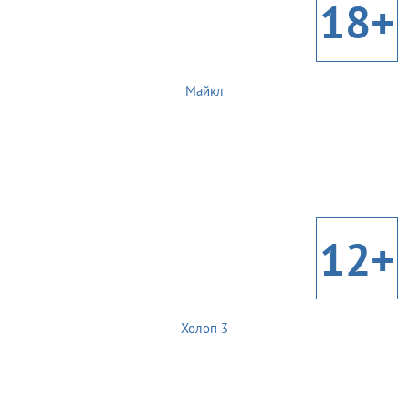
18+
Майкл
12+
Холоп 3