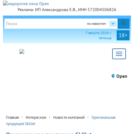
Реклама: ИП Александрова Е.В., ИНН 572004506826
по новостям
7 августа 2026 г.
18+
пятница
Toggle
navigat
Орел
Главная
Интересное
Новости компаний
Оригинальная
продукция Skillet