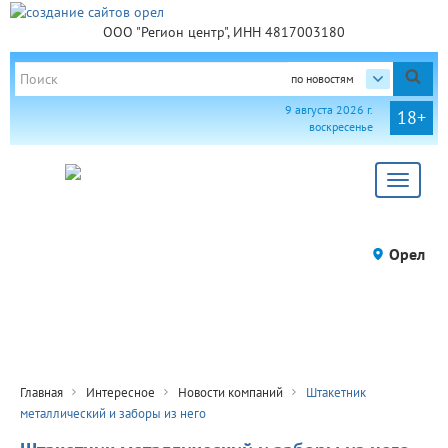
ООО "Регион центр", ИНН 4817003180
по новостям
9 августа 2026 г.
18+
воскресенье
Toggle
navigat
Орел
Главная
Интересное
Новости компаний
Штакетник
металлический и заборы из него