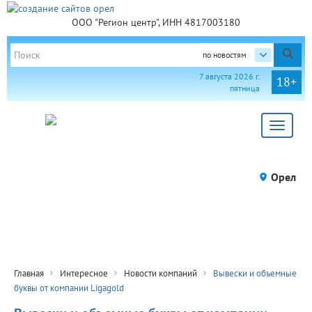
ООО "Регион центр", ИНН 4817003180
по новостям
7 августа 2026 г.
18+
пятница
Toggle
navigat
Орел
Главная
Интересное
Новости компаний
Вывески и объемные
буквы от компании Ligagold