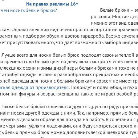
На правах рекламы 16+
Белые брюки – эт
роскоши. Многие де
именно этот вид оде
кам. Однако внешний вид очень просто испортить неправиль
рамотным подбором обуви и цветов гардероба. Все же сочет
ет присутствовать много, что дает возможность выбора индиви
Лучше всего для носки белых брюк подходят сезоны теплой в
ти времена года белый цвет на девушках смотрится естественн
оллекциях осени и зимы дизайнеры белыми брюками тоже не 
т атрибут одежды в самых разнообразных прекрасных и необ
хней одежды для носки с белыми брюками совсем не имеет гр
ская одежда от производителя
. Подойдут и полушубки, и пухо
том тип фигуры и возраст женщины также не играет особой р
Также белые брюки отличаются друг от друга по ряду признако
иант носки другой одежды с ними. Так, например, прямые бе
менять в деловом образе для похода на работу. В сочетании с
же черными туфлями-лодочками, они буду смотреться строго и
ль белых прямых брюк можно дополнить легкой шелковой тун