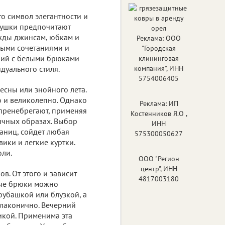
о символ элегантности и
вушки предпочитают
жды джинсам, юбкам и
Реклама: ООО
ными сочетаниями и
"Городская
аний с белыми брюками
клининговая
дуального стиля.
компания", ИНН
5754006405
есны или знойного лета.
о и великолепно. Однако
Реклама: ИП
пренебрегают, применяя
Костенников Я.О ,
ычных образах. Выбор
ИНН
аниц, сойдет любая
575300050627
вики и легкие куртки.
оли.
ООО "Регион
центр", ИНН
в. От этого и зависит
4817003180
лые брюки можно
 рубашкой или блузкой, а
 лаконично. Вечерний
икой. Применима эта