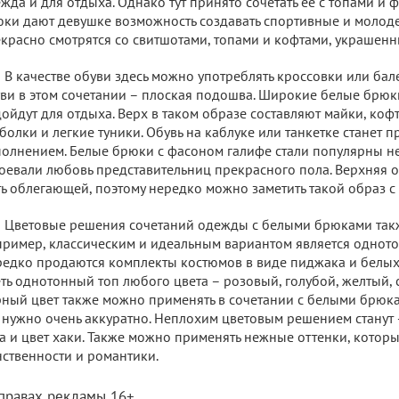
жда и для отдыха. Однако тут принято сочетать ее с топами и 
ки дают девушке возможность создавать спортивные и молод
красно смотрятся со свитшотами, топами и кофтами, украшен
В качестве обуви здесь можно употреблять кроссовки или бале
ви в этом сочетании – плоская подошва. Широкие белые брюк
ойдут для отдыха. Верх в таком образе составляют майки, коф
болки и легкие туники. Обувь на каблуке или танкетке станет 
олнением. Белые брюки с фасоном галифе стали популярны не 
оевали любовь представительниц прекрасного пола. Верхняя 
ь облегающей, поэтому нередко можно заметить такой образ с
Цветовые решения сочетаний одежды с белыми брюками так
ример, классическим и идеальным вариантом является одното
едко продаются комплекты костюмов в виде пиджака и белых
ть однотонный топ любого цвета – розовый, голубой, желтый, 
ный цвет также можно применять в сочетании с белыми брюка
 нужно очень аккуратно. Неплохим цветовым решением станут
а и цвет хаки. Также можно применять нежные оттенки, которы
ственности и романтики.
 правах рекламы 16+