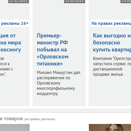
27.12.2021
13.10.2021
13.0
х рекламы 16+
На правах реклам
ция от
Премьер-
Как выгодно и
на мира
министр РФ
безопасно
боксингу
побывал на
купить кварти
«Орловском
ов
Компания "Орелстр
титанике»
лся к
запустила сервис п
аниям с
дистанционной
Михаил Мишустин дал
м".
продаже жилья.
распоряжения по
Орловскому
многопрофильному
медцентру.
а товаров
(на правах рекламы)