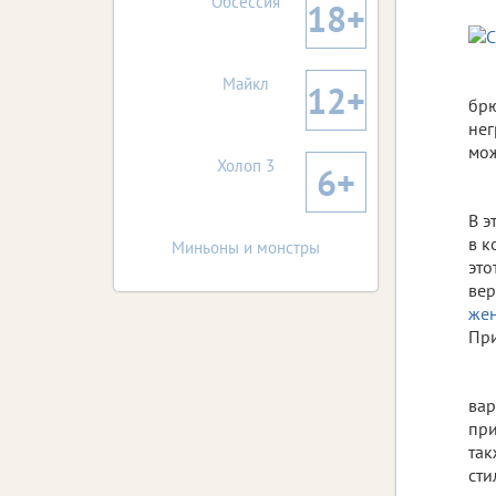
Обсессия
18+
Майкл
12+
брю
нег
мож
Холоп 3
6+
В э
в к
Миньоны и монстры
это
вер
жен
При
вар
при
так
сти