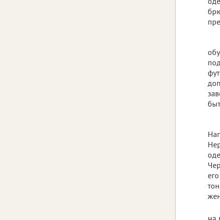
оде
брю
пре
обу
под
фут
доп
зав
быт
Нап
Нер
оде
Чер
его
тон
жен
на