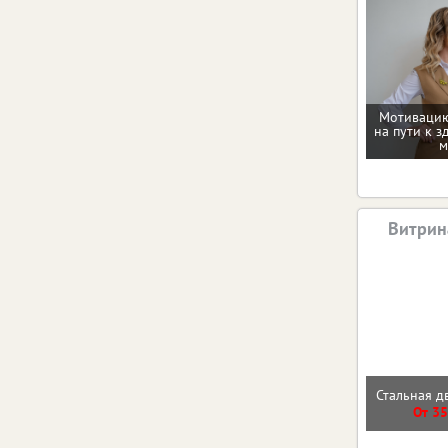
Мотивацию
на пути к з
м
Витрин
Стальная д
От 35