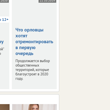
5.2020
22.10.2019
03.10.2019
ы 12+
Что орловцы
В столице
хотят
Черноземья
ру
отремонтировать
прошла пресс-
в первую
конференция
ой"
очередь
"РИФ-Воронеж
о
2019"
Продолжается выбор
общественных
Мероприятие было
территорий, которые
посвящено деловой
благоустроят в 2020
программе и этапам
году.
подготовки фестиваля
интернет-технологий.