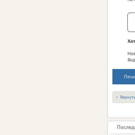
Хот
Нов
Янд
Печа
Вернуть
Послед