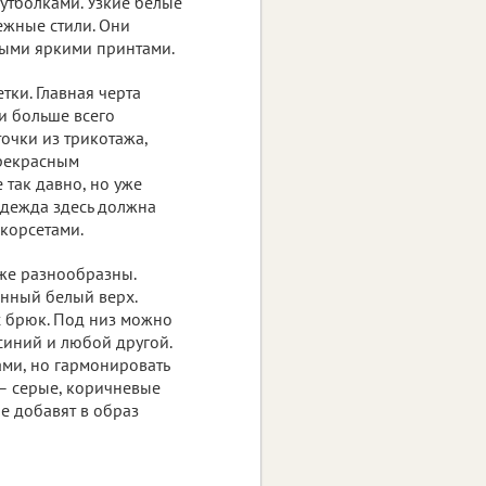
футболками. Узкие белые
ежные стили. Они
ными яркими принтами.
тки. Главная черта
и больше всего
точки из трикотажа,
прекрасным
так давно, но уже
одежда здесь должна
 корсетами.
же разнообразны.
нный белый верх.
 брюк. Под низ можно
синий и любой другой.
ми, но гармонировать
 – серые, коричневые
е добавят в образ