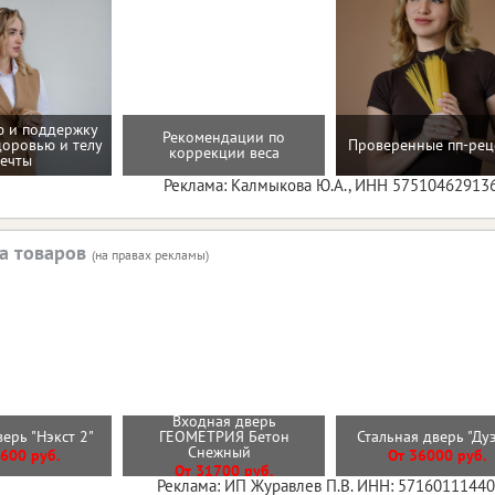
 и поддержку
Рекомендации по
доровью и телу
Проверенные пп-рец
коррекции веса
ечты
Реклама: Калмыкова Ю.А., ИНН 57510462913
а товаров
(на правах рекламы)
Входная дверь
верь "Нэкст 2"
ГЕОМЕТРИЯ Бетон
Стальная дверь "Ду
Снежный
600 руб.
От 36000 руб.
От 31700 руб.
Реклама: ИП Журавлев П.В. ИНН: 5716011144