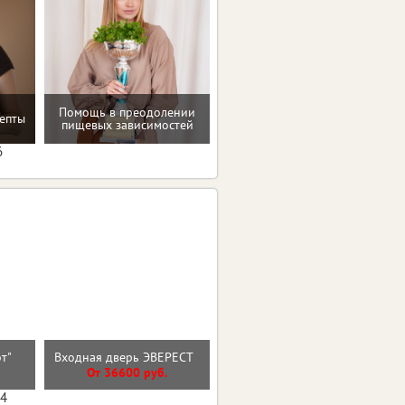
Помощь в преодолении
епты
Программа снижения веса
пищевых зависимостей
6
Входная дверь ЧЕРНЫЙ
эт"
Входная дверь ЭВЕРЕСТ
КВАРЦ
От 36600 руб.
От 27700 руб.
04