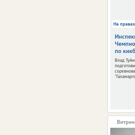
На права
Инспек
Чемпио
по кик
Влад Туйн
подготови
соревнов
"Галамарто
Витрин