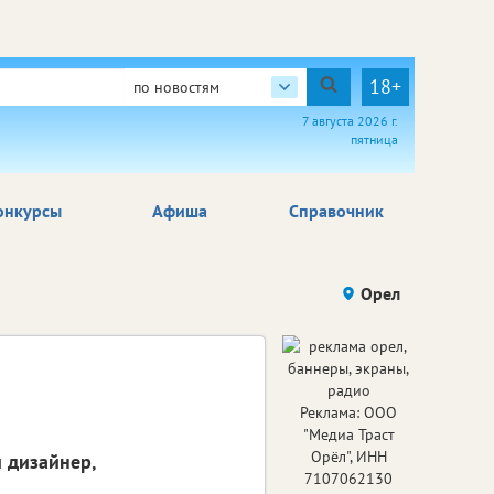
18+
по новостям
7 августа 2026 г.
пятница
онкурсы
Афиша
Справочник
Орел
Реклама: ООО
"Медиа Траст
Орёл", ИНН
 дизайнер,
7107062130