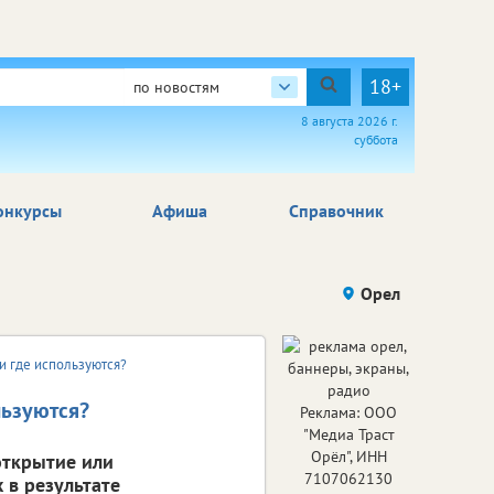
18+
по новостям
8 августа 2026 г.
суббота
онкурсы
Афиша
Справочник
Орел
и где используются?
льзуются?
Реклама: ООО
"Медиа Траст
Орёл", ИНН
открытие или
7107062130
 в результате