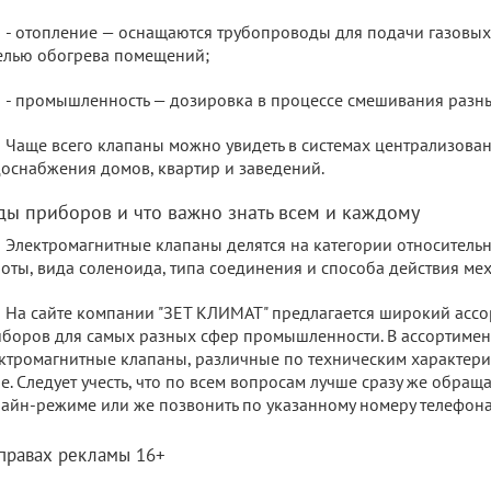
- отопление — оснащаются трубопроводы для подачи газовы
елью обогрева помещений;
- промышленность — дозировка в процессе смешивания разны
Чаще всего клапаны можно увидеть в системах централизова
оснабжения домов, квартир и заведений.
ды приборов и что важно знать всем и каждому
Электромагнитные клапаны делятся на категории относитель
оты, вида соленоида, типа соединения и способа действия ме
На сайте компании "ЗЕТ КЛИМАТ" предлагается широкий асс
боров для самых разных сфер промышленности. В ассортимент
ктромагнитные клапаны, различные по техническим характери
е. Следует учесть, что по всем вопросам лучше сразу же обращ
айн-режиме или же позвонить по указанному номеру телефона
 правах рекламы 16+