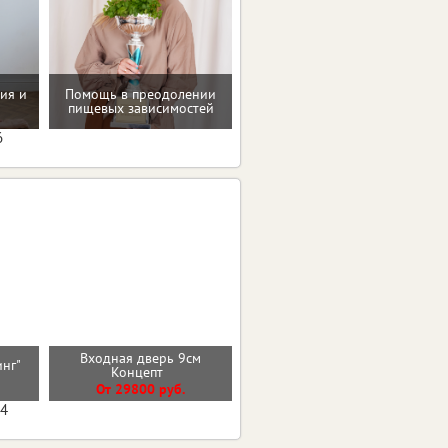
ия и
Помощь в преодолении
Консультация по питанию
пищевых зависимостей
6
Входная дверь 9см
Входная дверь БОСТОН
инг"
Концепт
БЕТОН СНЕЖНЫЙ
От 29800 руб.
От 29800 руб.
04