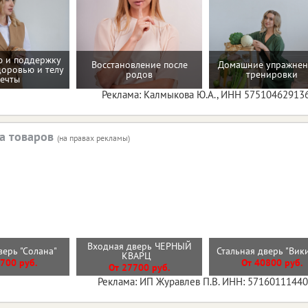
 и поддержку
Восстановление после
Домашние упражнен
доровью и телу
родов
тренировки
ечты
Реклама: Калмыкова Ю.А., ИНН 57510462913
а товаров
(на правах рекламы)
Входная дверь ЧЕРНЫЙ
верь "Солана"
Стальная дверь "Вик
КВАРЦ
700 руб.
От 40800 руб.
От 27700 руб.
Реклама: ИП Журавлев П.В. ИНН: 5716011144