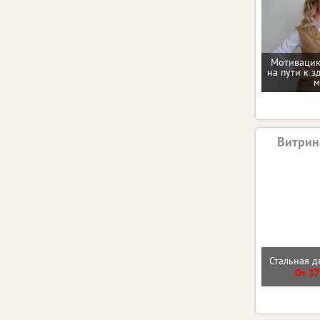
Мотивацию
на пути к з
м
Витрин
Стальная д
От 37