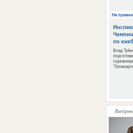
На права
Инспек
Чемпио
по кик
Влад Туйн
подготови
соревнов
"Галамарто
Витрин