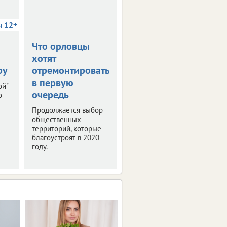
ы 12+
Что орловцы
В столице
хотят
Черноземья
ру
отремонтировать
прошла пресс-
в первую
конференция
ой"
очередь
"РИФ-Воронеж
о
2019"
Продолжается выбор
общественных
Мероприятие было
территорий, которые
посвящено деловой
благоустроят в 2020
программе и этапам
году.
подготовки фестиваля
интернет-технологий.