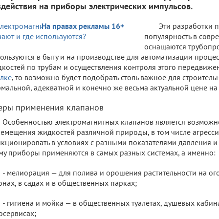
здействия на приборы электрических импульсов.
На правах рекламы 16+
Эти разработки
популярность в совр
оснащаются трубопр
ользуются в быту и на производстве для автоматизации проце
костей по трубам и осуществления контроля этого передвиже
лке
, то возможно будет подобрать столь важное для строител
мальной, адекватной и конечно же весьма актуальной цене на
еры применения клапанов
Особенностью электромагнитных клапанов является возможно
емещения жидкостей различной природы, в том числе агресси
кционировать в условиях с разными показателями давления и
му приборы применяются в самых разных системах, а именно:
- мелиорация — для полива и орошения растительности на ог
онах, в садах и в общественных парках;
- гигиена и мойка — в общественных туалетах, душевых кабина
осервисах;