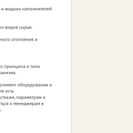
х и жидких наполнителей
х видов сырья.
нного отопления и
но принципа и типа
ханизма.
ортимент оборудования и
е есть
стикам, параметрам и
аться к менеджерам в
.