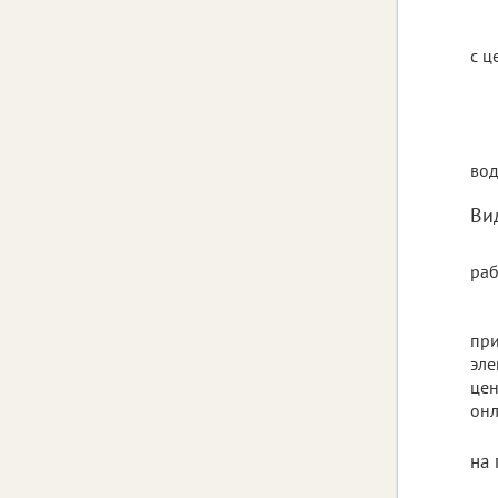
с ц
вод
Ви
раб
при
эле
цен
онл
на