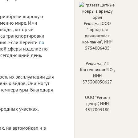
 приобрели широкую
еменно мире. Ими
Реклама: ООО
оводы, которые
"Городская
сса транспортировки
клининговая
ния. Если перейти
по
компания", ИНН
5754006405
ьной сферы изделие по
 сегодняшний день.
Реклама: ИП
Костенников Я.О ,
ИНН
сть их эксплуатации для
575300050627
вных видов. Они могут
 температуры. Благодаря
ООО "Регион
центр", ИНН
ородных участках,
4817003180
х, на автомойках и в