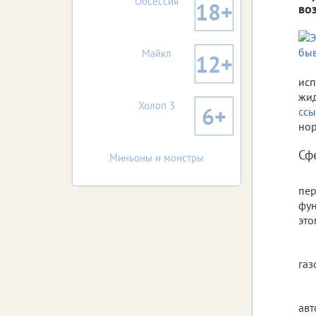
Обсессия
18+
во
Майкл
12+
исп
жид
Холоп 3
6+
ссы
нор
Сф
Миньоны и монстры
пер
фун
это
газ
авт