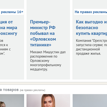
х рекламы 16+
На правах реклам
ция от
Премьер-
Как выгодно и
на мира
министр РФ
безопасно
боксингу
побывал на
купить кварти
«Орловском
ов
Компания "Орелстр
титанике»
лся к
запустила сервис п
аниям с
дистанционной
Михаил Мишустин дал
м".
продаже жилья.
распоряжения по
Орловскому
многопрофильному
медцентру.
а товаров
(на правах рекламы)