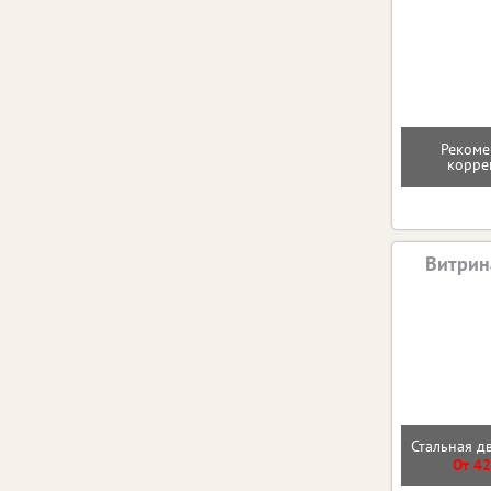
Рекоме
корре
Витрин
Стальная д
От 42