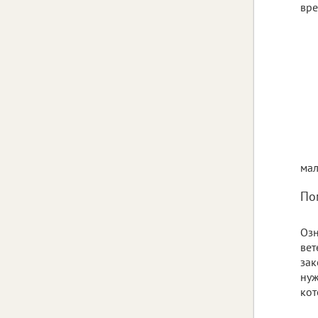
вре
мал
По
Озн
вет
зак
нуж
кот