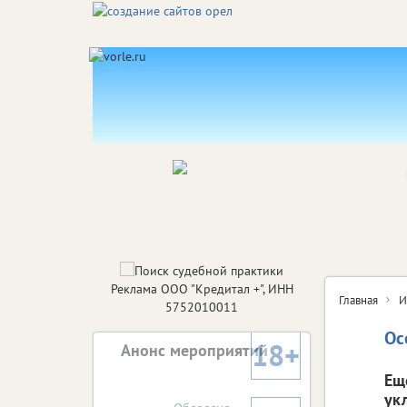
Реклама ООО "Кредитал +", ИНН
Главная
И
5752010011
Ос
18+
Анонс мероприятий
Ещ
ук