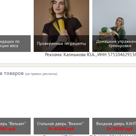
ндации по
Домашние упражнен
Проверенные пп-рецепты
кции веса
тренировки
Реклама: Калмыкова Ю.А., ИНН 57510462913
а товаров
(на правах рекламы)
верь "Вельвет"
Стальная дверь "Викинг"
Входная дверь КА
900 руб.
От 40800 руб.
От 29800 руб.