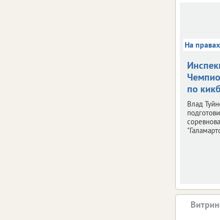
На права
Инспек
Чемпио
по кик
Влад Туйн
подготови
соревнов
"Галамарто
Витрин