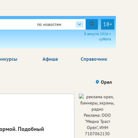
18+
по новостям
8 августа 2026 г.
суббота
онкурсы
Афиша
Справочник
Орел
Реклама: ООО
"Медиа Траст
Орёл", ИНН
 нормой. Подобный
7107062130