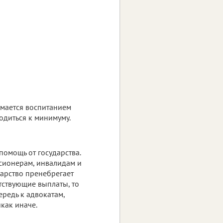
нимается воспитанием
одиться к минимуму.
омощь от государства.
сионерам, инвалидам и
ударство пренебрегает
тствующие выплаты, то
ередь к адвокатам,
как иначе.