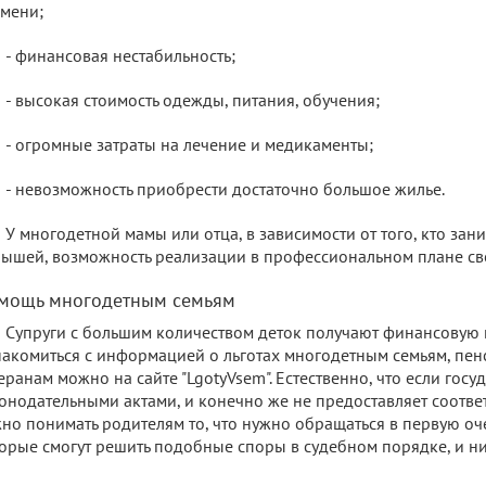
мени;
- финансовая нестабильность;
- высокая стоимость одежды, питания, обучения;
- огромные затраты на лечение и медикаменты;
- невозможность приобрести достаточно большое жилье.
У многодетной мамы или отца, в зависимости от того, кто за
ышей, возможность реализации в профессиональном плане св
мощь многодетным семьям
Супруги с большим количеством деток получают финансовую п
акомиться с информацией о льготах многодетным семьям, пен
еранам можно на сайте "LgotyVsem". Естественно, что если гос
онодательными актами, и конечно же не предоставляет соотве
но понимать родителям то, что нужно обращаться в первую оч
орые смогут решить подобные споры в судебном порядке, и ни