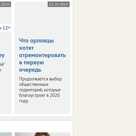
5.2020
22.10.2019
03.10.2019
ы 12+
Что орловцы
В столице
хотят
Черноземья
ру
отремонтировать
прошла пресс-
в первую
конференция
ой"
очередь
"РИФ-Воронеж
о
2019"
Продолжается выбор
общественных
Мероприятие было
территорий, которые
посвящено деловой
благоустроят в 2020
программе и этапам
году.
подготовки фестиваля
интернет-технологий.