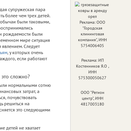
дая супружеская пара
ь более чем трех детей.
и обычаи были таковыми,
Реклама: ООО
воспринимались
"Городская
ели рождаемости были
клининговая
временном мире ситуация
компания", ИНН
5754006405
 явлением. Следует
мьям
, у которых очень
каждого, если работают
Реклама: ИП
Костенников Я.О ,
ИНН
 это сложно?
575300050627
 были нормальными сотню
нансовых затрат, а
ООО "Регион
ся, почувствовать
центр", ИНН
дь решиться на
4817003180
сняется это следующими
ие детей не хватает