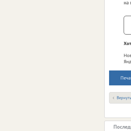
на
Хот
Нов
Янд
Печа
Вернуть
Послед