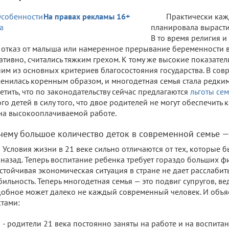
На правах рекламы 16+
Практически каж
планировала вырастит
В то время религия 
 отказ от малыша или намеренное прерывание беременности 
ативно, считались тяжким грехом. К тому же высокие показат
им из основных критериев благосостояния государства. В со
енилась коренным образом, и многодетная семья стала редким
етить, что по законодательству сейчас предлагаются
льготы се
го детей в силу того, что двое родителей не могут обеспечить 
на высокооплачиваемой работе.
чему большое количество деток в современной семье —
Условия жизни в 21 веке сильно отличаются от тех, которые
 назад. Теперь воспитание ребенка требует гораздо больших фи
стойчивая экономическая ситуация в стране не дает расслабить
бильность. Теперь многодетная семья — это подвиг супругов, ве
обное может далеко не каждый современный человек. И объя
тами:
- родители 21 века постоянно заняты на работе и на воспитан