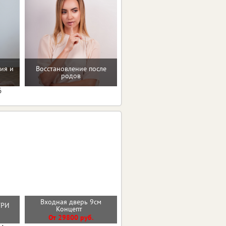
ия и
Восстановление после
Консультация по питанию
родов
6
Входная дверь 9см
Входная дверь ГАРДА
НТРИ
Концепт
2МДФ Зеркало
От 29800 руб.
От 25700 руб.