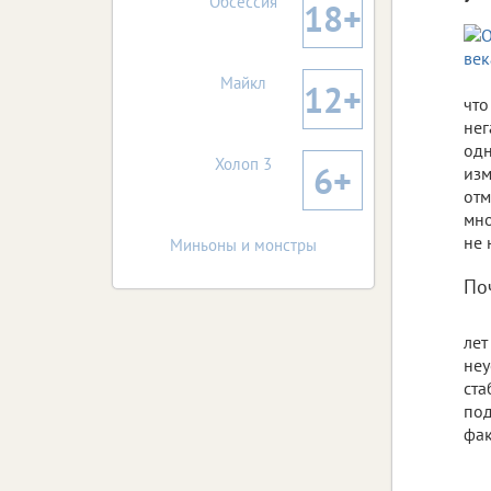
Обсессия
18+
Майкл
12+
что
нег
одн
Холоп 3
6+
изм
отм
мно
не 
Миньоны и монстры
По
лет
неу
ста
под
фак