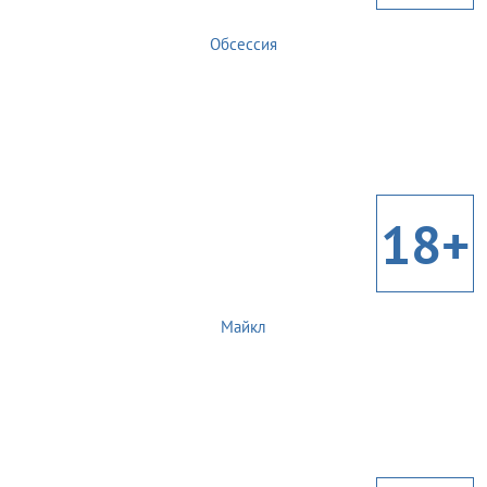
Обсессия
18+
Майкл