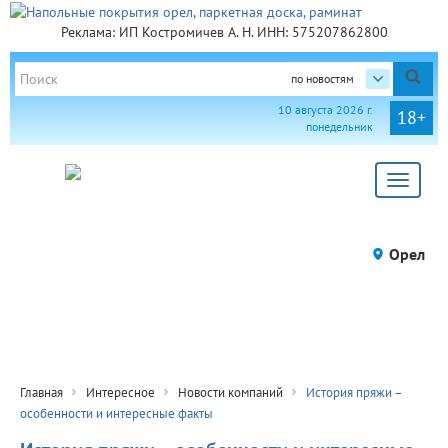
Реклама: ИП Костромичев А. Н. ИНН: 575207862800
по новостям
10 августа 2026 г.
18+
понедельник
Toggle
navigat
Орел
Главная
Интересное
Новости компаний
История пряжи –
особенности и интересные факты