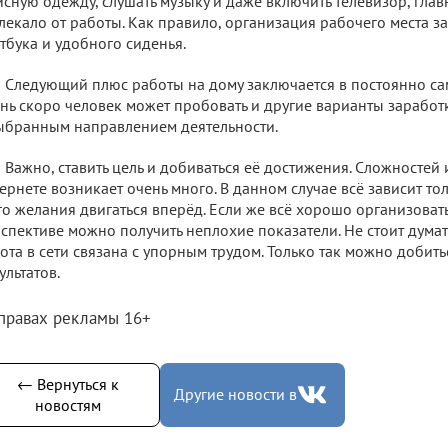
сную одежду, слушать музыку и даже включить телевизор, глав
лекало от работы. Как правило, организация рабочего места з
тбука и удобного сиденья.
Следующий плюс работы на дому заключается в постоянно са
нь скоро человек может пробовать и другие варианты заработ
ыбранным направлением деятельности.
Важно, ставить цель и добиваться её достижения. Сложностей 
ернете возникает очень много. В данном случае всё зависит то
го желания двигаться вперёд. Если же всё хорошо организоват
спективе можно получить неплохие показатели. Не стоит думать,
ота в сети связана с упорным трудом. Только так можно добит
ультатов.
 правах рекламы 16+
← Вернуться к
Другие новости в
новостям