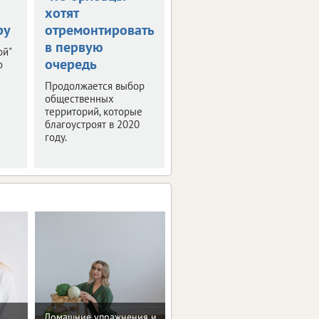
хотят
Черноземья
ру
отремонтировать
прошла пресс-
в первую
конференция
ой"
очередь
"РИФ-Воронеж
о
2019"
Продолжается выбор
общественных
Мероприятие было
территорий, которые
посвящено деловой
благоустроят в 2020
программе и этапам
году.
подготовки фестиваля
интернет-технологий.
Мотивацию и поддержку
Домашние упражнения и