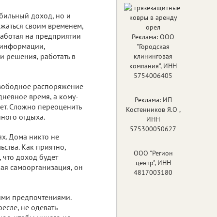
абильный доход, но и
жаться своим временем,
работая на предприятии
Реклама: ООО
 информации,
"Городская
и решения, работать в
клининговая
компания", ИНН
5754006405
свободное распоряжение
невное время, а кому-
Реклама: ИП
яет. Сложно переоценить
Костенников Я.О ,
нного отдыха.
ИНН
575300050627
ях. Дома никто не
ьства. Как приятно,
ООО "Регион
, что доход будет
центр", ИНН
кая самоорганизация, он
4817003180
оими предпочтениями.
есле, не одевать