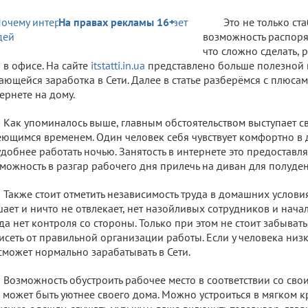
На правах рекламы 16+
Это не только ст
возможность распоря
что сложно сделать, 
 в офисе. На сайте
itstatti.in.ua
представлено больше полезной
ающейся заработка в Сети. Далее в статье разберёмся с плюсам
ернете на дому.
Как упоминалось выше, главным обстоятельством выступает 
ющимся временем. Один человек себя чувствует комфортно в д
удобнее работать ночью. Занятость в интернете это предоставл
можность в разгар рабочего дня прилечь на диван для полуде
Также стоит отметить независимость труда в домашних услови
ает и ничто не отвлекает, нет назойливых сотрудников и начал
да нет контроля со стороны. Только при этом не стоит забывать
исеть от правильной организации работы. Если у человека низ
сможет нормально зарабатывать в Сети.
Возможность обустроить рабочее место в соответствии со св
 может быть уютнее своего дома. Можно устроиться в мягком кр