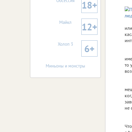
Обсессия
18+
Майкл
12+
или
кас
инт
Холоп 3
6+
име
то 
Миньоны и монстры
воз
меш
ког
зав
не 
Что