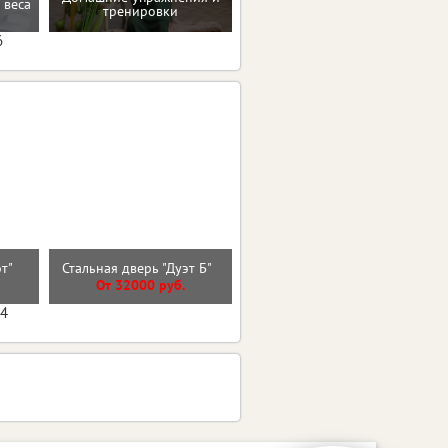
 веса
на пути к здоровью и телу
тренировки
мечты
6
эт"
Стальная дверь "Дуэт Б"
Стальная дверь "Нэкст 2"
От 32000 руб.
От 35600 руб.
04