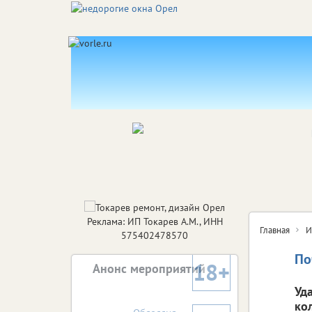
Реклама: ИП Токарев А.М., ИНН
Главная
И
575402478570
По
18+
Анонс мероприятий
Уд
ко