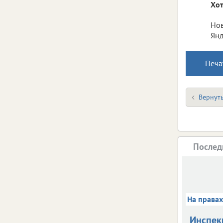
Хот
Нов
Янд
Печа
Вернуть
Послед
На права
Инспек