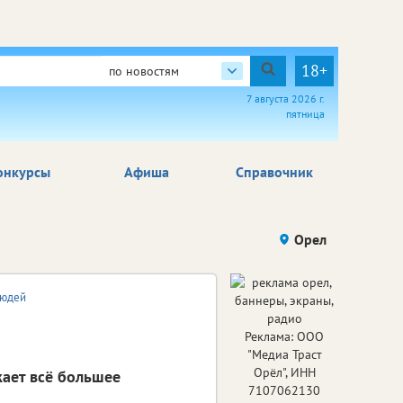
18+
по новостям
7 августа 2026 г.
пятница
онкурсы
Афиша
Справочник
Орел
людей
Реклама: ООО
"Медиа Траст
Орёл", ИНН
кает всё большее
7107062130