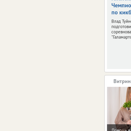
Чемпио
по кик
Влад Туйн
подготови
соревнов
"Галамарто
Витрин
Помощь в