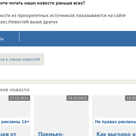
ите читать наши новости раньше всех?
ости из приоритетных источников показываются на сайте
екс.Новостей выше других
ть
ся к списку новостей
ние новости
27.12.2021
13.10.2021
13.0
х рекламы 16+
На правах реклам
ция от
Премьер-
Как выгодно и