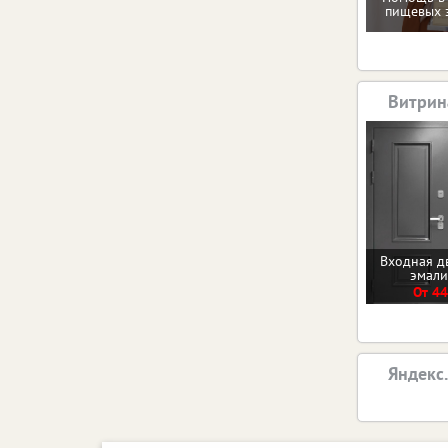
пищевых 
Витрин
Входная д
эмал
От 44
Яндекс