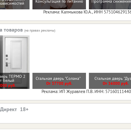
Консультация по питанию
Программа снижения
зависимостей
Реклама: Калмыкова Ю.А., ИНН 57510462913
а товаров
(на правах рекламы)
верь ТЕРМО 2
Стальная дверь "Солана"
Стальная дверь "Ду
ит белый
От 37700 руб.
От 36000 руб.
000 руб.
Реклама: ИП Журавлев П.В. ИНН: 5716011144
.Директ