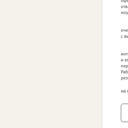
офи
отв
ноу
оче
с в
инт
и е
пер
Раб
рез
на