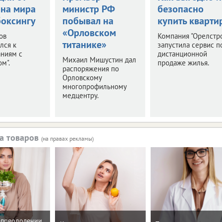
на мира
министр РФ
безопасно
боксингу
побывал на
купить кварти
«Орловском
ов
Компания "Орелстр
титанике»
лся к
запустила сервис п
аниям с
дистанционной
Михаил Мишустин дал
м".
продаже жилья.
распоряжения по
Орловскому
многопрофильному
медцентру.
а товаров
(на правах рекламы)
 преодолении