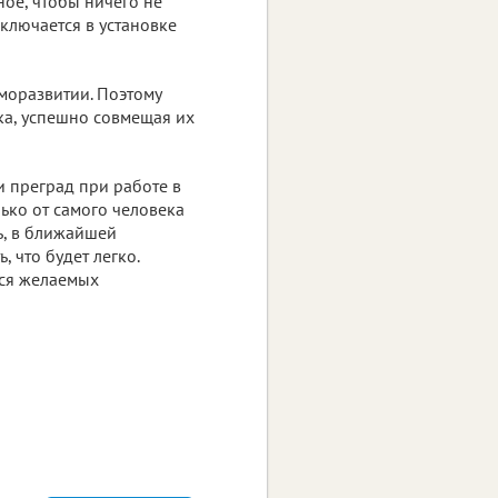
ное, чтобы ничего не
аключается в установке
моразвитии. Поэтому
ка, успешно совмещая их
и преград при работе в
лько от самого человека
ь, в ближайшей
 что будет легко.
ься желаемых