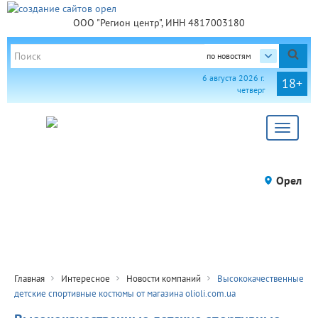
ООО "Регион центр", ИНН 4817003180
по новостям
6 августа 2026 г.
18+
четверг
Toggle
navigat
Орел
Главная
Интересное
Новости компаний
Высококачественные
детские спортивные костюмы от магазина olioli.com.ua