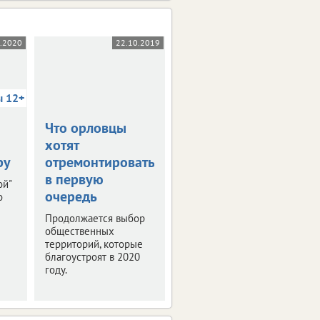
5.2020
22.10.2019
03.10.2019
ы 12+
Что орловцы
В столице
хотят
Черноземья
ру
отремонтировать
прошла пресс-
в первую
конференция
ой"
очередь
"РИФ-Воронеж
о
2019"
Продолжается выбор
общественных
Мероприятие было
территорий, которые
посвящено деловой
благоустроят в 2020
программе и этапам
году.
подготовки фестиваля
интернет-технологий.