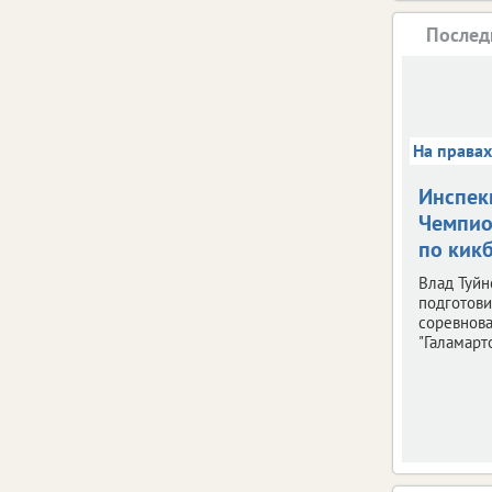
Послед
На права
Инспек
Чемпио
по кик
Влад Туйн
подготови
соревнов
"Галамарто