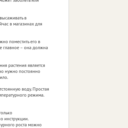
 высаживать в
йчас в магазинах для
жно поместить его в
е главное – она должна
ия растения является
 но нужно постоянно
ило.
тстоянную воду. Простая
емпературного режима.
только
о инструкции.
 бурного роста можно