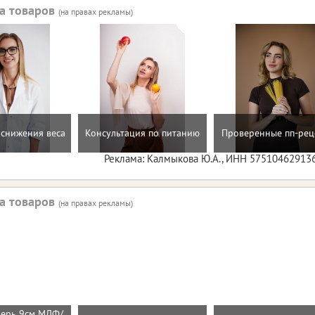
а товаров
(на правах рекламы)
снижения веса
Консультация по питанию
Проверенные пп-рец
Реклама: Калмыкова Ю.А., ИНН 57510462913
а товаров
(на правах рекламы)
верь 9см МДФ/