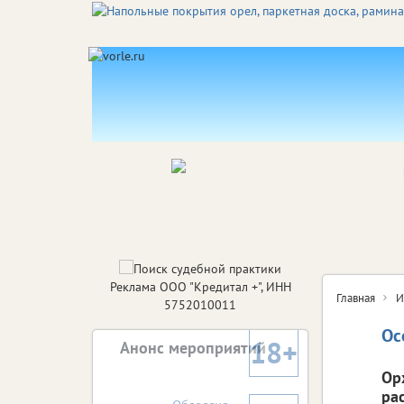
Реклама ООО "Кредитал +", ИНН
Главная
И
5752010011
Ос
18+
Анонс мероприятий
Ор
ра