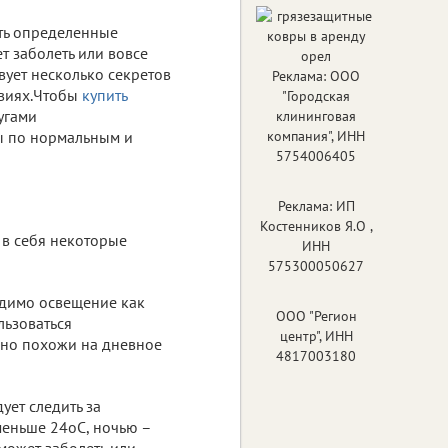
ть определенные
т заболеть или вовсе
твует несколько секретов
Реклама: ООО
овиях.Чтобы
купить
"Городская
угами
клининговая
ы по нормальным и
компания", ИНН
5754006405
Реклама: ИП
Костенников Я.О ,
 в себя некоторые
ИНН
575300050627
одимо освещение как
ООО "Регион
льзоваться
центр", ИНН
но похожи на дневное
4817003180
ует следить за
меньше 24оС, ночью –
 может заболеть или