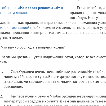
На правах рекламы 16+
Если не соблюда
правила, цветок може
погибнуть. Но, сущес
садоводов, как правильно вырастить орхидеи в домашних усл
идеи с доставкой
необходимо всего лишь воспользоваться усл
циализированного интернет-магазина, где цветы представлен
умным ценам.
Что важно соблюдать вовремя ухода?
За этими цветами нужен надлежащий уход, которые включает
екты:
Свет. Орхидеи очень светолюбивые растения. Им необх
минимум 15 часов в сутки. В пасмурную погоду можно воспо
специальными светодиодными лампами, которые максималь
освещение.
Температурный режим. Чтобы орхидеи не замерзли, след
температурой воздуха в комнате. Днем она должна быть не 
19оС. Сильно повышать температуру тоже не стоит, растение