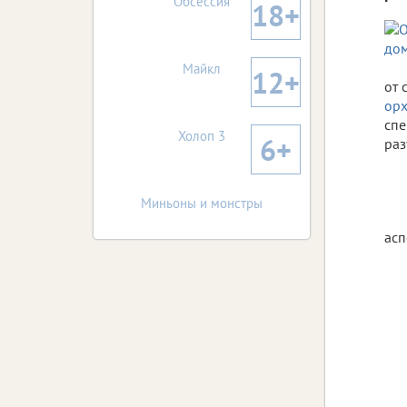
Обсессия
18+
Майкл
12+
от 
орх
спе
Холоп 3
6+
раз
Миньоны и монстры
асп