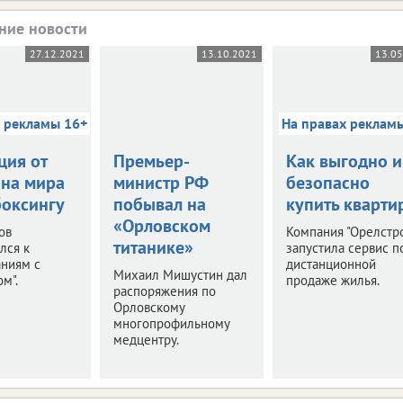
ние новости
27.12.2021
13.10.2021
13.0
х рекламы 16+
На правах реклам
ция от
Премьер-
Как выгодно и
на мира
министр РФ
безопасно
боксингу
побывал на
купить кварти
«Орловском
ов
Компания "Орелстр
титанике»
лся к
запустила сервис п
аниям с
дистанционной
Михаил Мишустин дал
м".
продаже жилья.
распоряжения по
Орловскому
многопрофильному
медцентру.