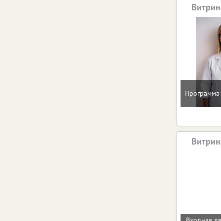
Витрин
Программа 
Витрин
Входная д