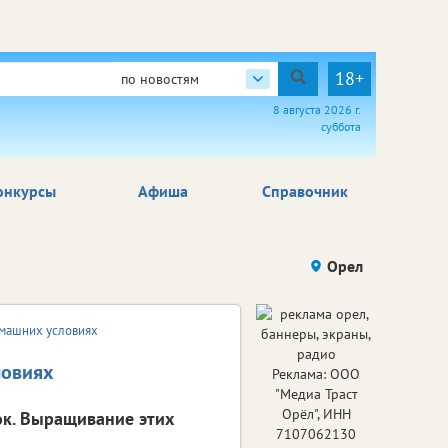
18+
по новостям
8 августа 2026 г.
суббота
онкурсы
Афиша
Справочник
Орел
машних условиях
ловиях
Реклама: ООО
"Медиа Траст
Орёл", ИНН
ок. Выращивание этих
7107062130