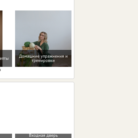
Домашние упражнения и
Восстановление после
епты
тренировки
родов
6
Входная дверь
Входная дверь ГАРДА