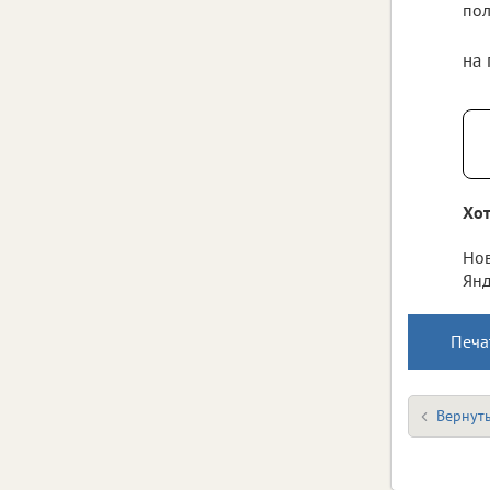
пол
на
Хот
Нов
Янд
Печа
Вернуть