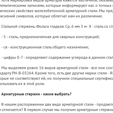
тематическими записями, которые информируют нас о точных
ических свойствах железобетонной арматурной стали. Мы пре
яснений символов, которые облегчат нам их различение.
Стальной стержень. Фольга гладкая. Ср. 6 мм 3 м- Х - сталь со
- S - сталь, предназначенная для сварных конструкций;
- св - конструкционная сталь общего назначения;
- цифры 0-7 - определяют содержание углерода в данном ста
Мы выделяем ровно 16 видов арматурной стали - все они соо
ндарту PN-B-03264. Кроме того, есть две другие марки стали -
орые не соответствуют ей, но получили специальные сертифи
ользовать их в этой роли.
Арматурные стержни - какие выбрать?
В нашем распоряжении два вида арматурной стали - продаются
 отличается? В первом случае мы получим арматурные стержни