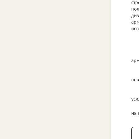
стр
пол
диз
арм
исп
арм
нев
уси
на