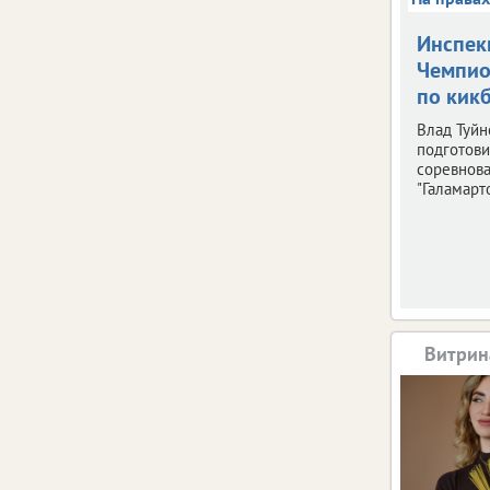
Инспек
Чемпио
по кик
Влад Туйн
подготови
соревнов
"Галамарто
Витрин