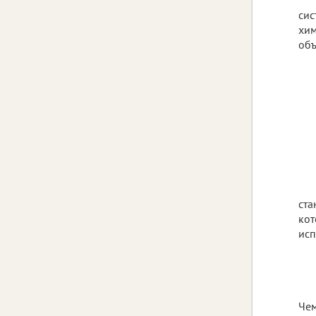
сис
хим
объ
ста
кот
исп
Чем