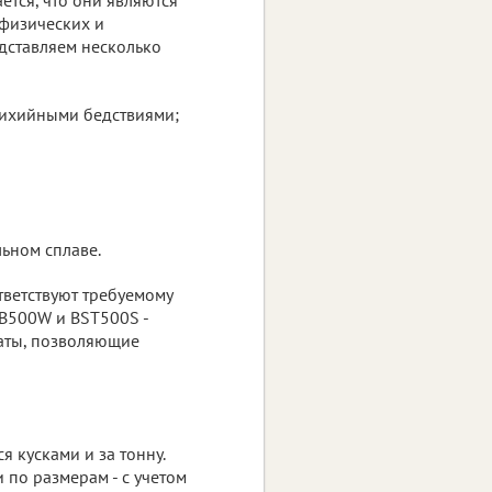
 физических и
дставляем несколько
 стихийными бедствиями;
льном сплаве.
тветствуют требуемому
 RB500W и BST500S -
каты, позволяющие
 кусками и за тонну.
 по размерам - с учетом