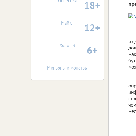
Обсессия
18+
пр
Майкл
12+
из 
Холоп 3
6+
дол
мак
бук
мож
Миньоны и монстры
опр
инф
стр
чем
мес