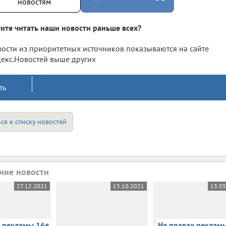
новостям
ите читать наши новости раньше всех?
ости из приоритетных источников показываются на сайте
екс.Новостей выше других
ть
ся к списку новостей
ние новости
27.12.2021
13.10.2021
13.0
х рекламы 16+
На правах реклам