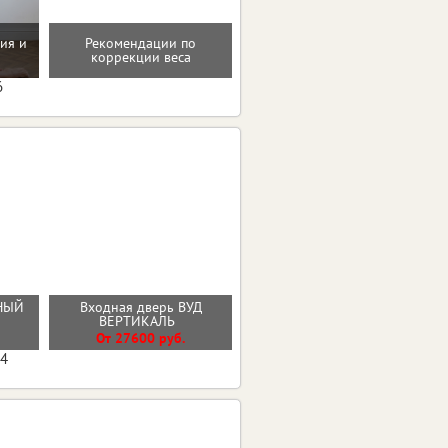
Мотивацию и поддержку
ия и
Рекомендации по
на пути к здоровью и телу
коррекции веса
мечты
6
РНЫЙ
Входная дверь ВУД
Стальная дверь "Нэкст 2"
ВЕРТИКАЛЬ
От 35600 руб.
От 27600 руб.
04