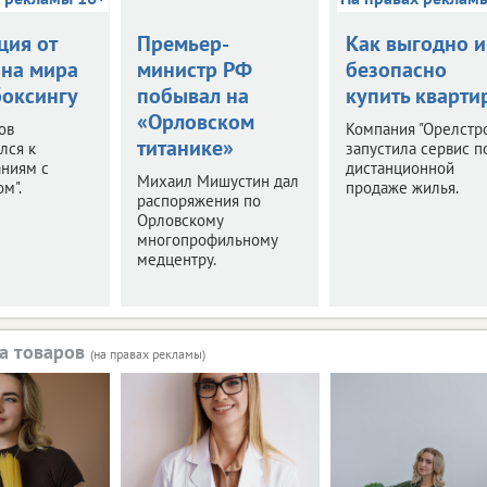
ция от
Премьер-
Как выгодно и
на мира
министр РФ
безопасно
боксингу
побывал на
купить кварти
«Орловском
ов
Компания "Орелстр
титанике»
лся к
запустила сервис п
аниям с
дистанционной
Михаил Мишустин дал
м".
продаже жилья.
распоряжения по
Орловскому
многопрофильному
медцентру.
а товаров
(на правах рекламы)