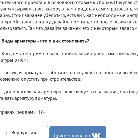
оительного проекта и в основном готовые к сборке. Покупая ст
учим «сырую» сталь, которую нам придется самим разрезать, ч
айну. Стоит заранее убедиться, есть ли у нас необходимые инс
атурной стали за тонну, давайте помнить, что после резки неко
ользоваться. Так что давайте закажем это с некоторым запасом
Виды арматуры - что о них стоит знать?
Когда мы смотрим на наш строительный проект, мы замечаем
атуры в нем:
- несущая арматура - заботится о несущей способности всей к
озможно опустить при строительстве;
- дополнительная арматура - как следует из названия, она буд
ливать арматуру арматуры.
 правах рекламы 16+
← Вернуться к
Другие новости в