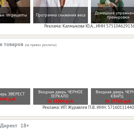
Домашние упражнен
ые пп-рецепты
Программа снижения веса
тренировки
Реклама: Калмыкова Ю.А., ИНН 57510462913
а товаров
(на правах рекламы)
Входная дверь ЧЕРНОЕ
Входная дверь ЧЕ
верь ЭВЕРЕСТ
ЗЕРКАЛО
КВАРЦ
600 руб.
От 33000 руб.
От 27700 руб.
Реклама: ИП Журавлев П.В. ИНН: 5716011144
.Директ