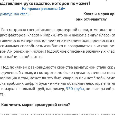
едставляем руководство, которое поможет!
На правах рекламы 16+
Класс и марка ар
они отличаются?
Рассматривая спецификацию арматурной стали, отметим, что 
двух факторов: класса и марки. Что они имеют в виду? Класс - эт
говечность материала, точнее - его механическая прочность и п
симальная способность изгибаться и возвращаться в исходное
вой А и римским числом. Подробное описание различных клас
но найти в этой статье.
Под понятием разновидности свойства арматурной стали скр
еделенный сплав, из которого это было сделано, степень спок
ормация о том, может ли это быть сварено или нет. Чтобы отмет
ока арабских цифр и букв - ниже мы объясним некоторые из н
 в марках стальный труб, например,
530 труба
, но если разобра
та.
Как читать марки арматурной стали?
Хотя маркировка видов арматуры кажется хаотичной, оказыва