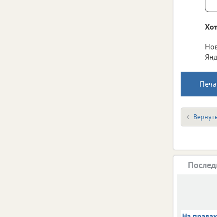
Хот
Нов
Янд
Печа
Вернуть
Послед
На права