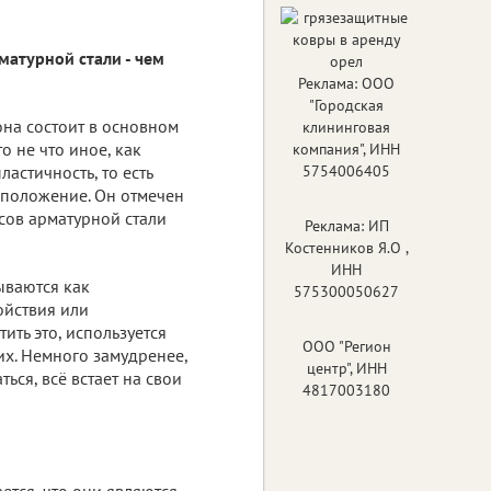
матурной стали - чем
Реклама: ООО
"Городская
она состоит в основном
клининговая
о не что иное, как
компания", ИНН
ластичность, то есть
5754006405
 положение. Он отмечен
сов арматурной стали
Реклама: ИП
Костенников Я.О ,
ИНН
ываются как
575300050627
ойствия или
ить это, используется
ООО "Регион
их. Немного замудренее,
центр", ИНН
ться, всё встает на свои
4817003180
ется, что они являются