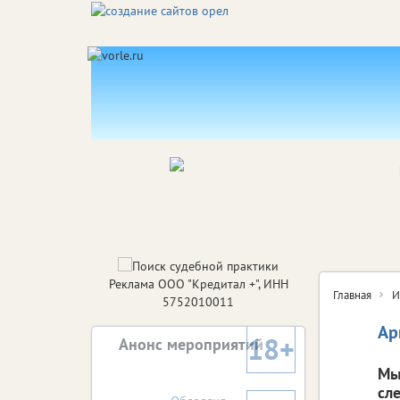
Реклама ООО "Кредитал +", ИНН
Главная
И
5752010011
Ар
18+
Анонс мероприятий
Мы
сл