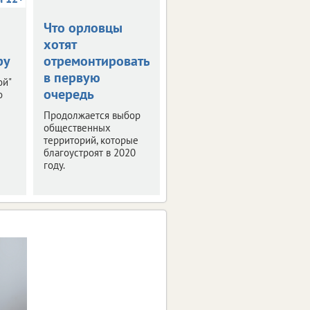
Что орловцы
В столице
хотят
Черноземья
ру
отремонтировать
прошла пресс-
в первую
конференция
ой"
очередь
"РИФ-Воронеж
о
2019"
Продолжается выбор
общественных
Мероприятие было
территорий, которые
посвящено деловой
благоустроят в 2020
программе и этапам
году.
подготовки фестиваля
интернет-технологий.