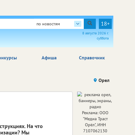
18+
по новостям
8 августа 2026 г.
суббота
онкурсы
Афиша
Справочник
Орел
Реклама: ООО
"Медиа Траст
Орёл", ИНН
струкциях. На что
7107062130
лизации? Мы