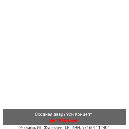
Входная дверь 9см Концепт
От 29800 руб.
Реклама: ИП Журавлев П.В. ИНН: 571601114404