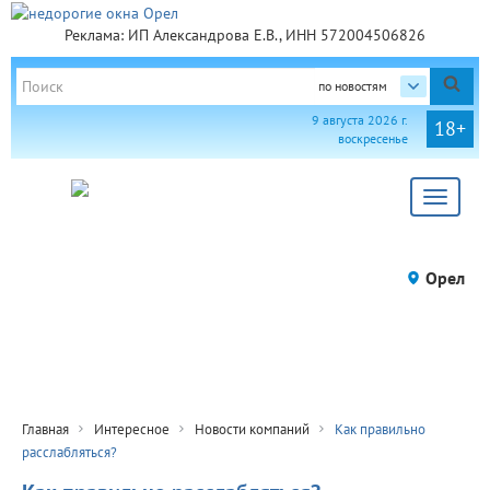
Реклама: ИП Александрова Е.В., ИНН 572004506826
по новостям
9 августа 2026 г.
18+
воскресенье
Toggle
navigat
Орел
Главная
Интересное
Новости компаний
Как правильно
расслабляться?