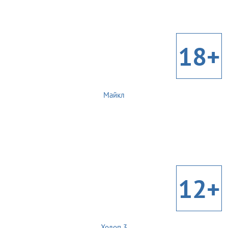
18+
Майкл
12+
Холоп 3