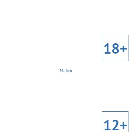
18+
Майкл
12+