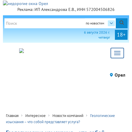
Реклама: ИП Александрова Е.В., ИНН 572004506826
по новостям
6 августа 2026 г.
18+
четверг
Toggle
navigat
Орел
Главная
Интересное
Новости компаний
Геологические
изыскания – что собой представляет услуга?