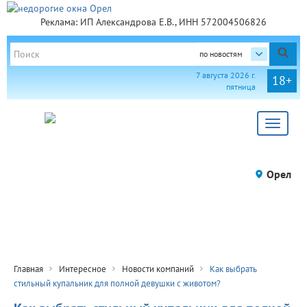
Реклама: ИП Александрова Е.В., ИНН 572004506826
по новостям
7 августа 2026 г.
18+
пятница
Toggle
navigat
Орел
Главная
Интересное
Новости компаний
Как выбрать
стильный купальник для полной девушки с животом?