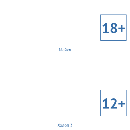
18+
Майкл
12+
Холоп 3