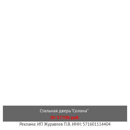
Стальная дверь "Солана"
От 37700 руб.
Реклама: ИП Журавлев П.В. ИНН: 571601114404