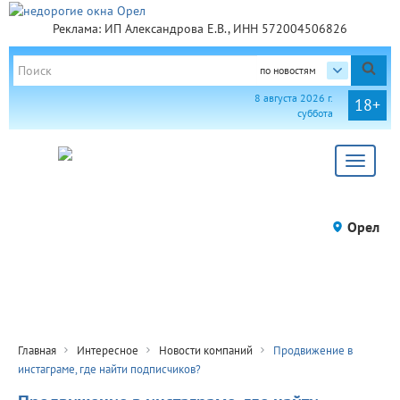
Реклама: ИП Александрова Е.В., ИНН 572004506826
по новостям
8 августа 2026 г.
18+
суббота
Toggle
navigat
Орел
Главная
Интересное
Новости компаний
Продвижение в
инстаграме, где найти подписчиков?