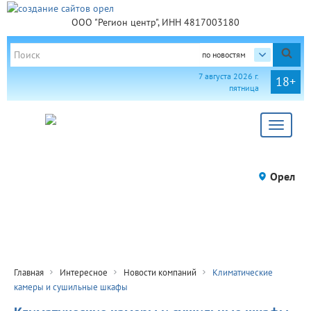
ООО "Регион центр", ИНН 4817003180
по новостям
7 августа 2026 г.
18+
пятница
Toggle
navigat
Орел
Главная
Интересное
Новости компаний
Климатические
камеры и сушильные шкафы