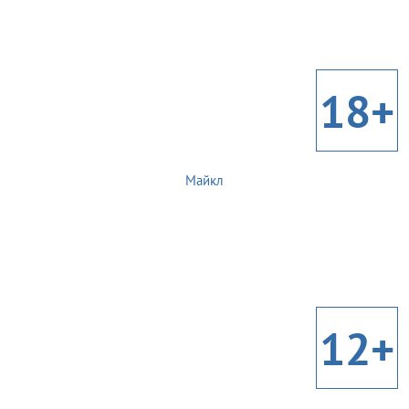
18+
Майкл
12+