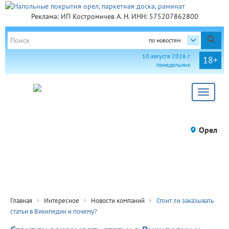
Реклама: ИП Костромичев А. Н. ИНН: 575207862800
по новостям
10 августа 2026 г.
18+
понедельник
Toggle
navigat
Орел
Главная
Интересное
Новости компаний
Стоит ли заказывать
статьи в Википедии и почему?