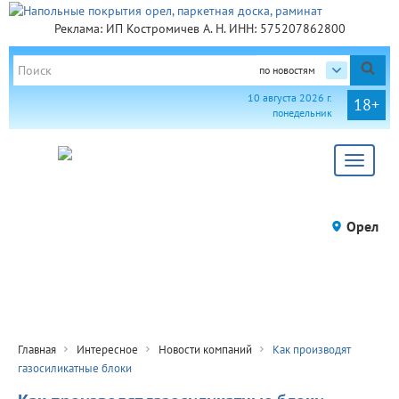
Реклама: ИП Костромичев А. Н. ИНН: 575207862800
по новостям
10 августа 2026 г.
18+
понедельник
Toggle
navigat
Орел
Главная
Интересное
Новости компаний
Как производят
газосиликатные блоки