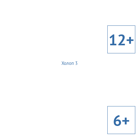
12+
Холоп 3
6+