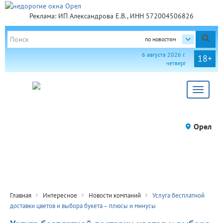
Реклама: ИП Александрова Е.В., ИНН 572004506826
по новостям
6 августа 2026 г.
18+
четверг
Toggle
navigat
Орел
Главная
Интересное
Новости компаний
Услуга бесплатной
доставки цветов и выбора букета – плюсы и минусы