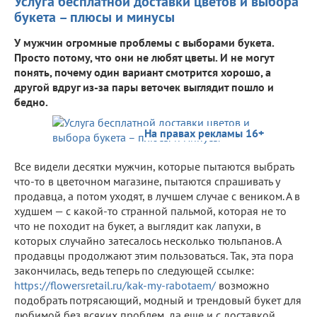
Услуга бесплатной доставки цветов и выбора
букета – плюсы и минусы
У мужчин огромные проблемы с выборами букета.
Просто потому, что они не любят цветы. И не могут
понять, почему один вариант смотрится хорошо, а
другой вдруг из-за пары веточек выглядит пошло и
бедно.
На правах рекламы 16+
Все видели десятки мужчин, которые пытаются выбрать
что-то в цветочном магазине, пытаются спрашивать у
продавца, а потом уходят, в лучшем случае с веником. А в
худшем — с какой-то странной пальмой, которая не то
что не походит на букет, а выглядит как лапухи, в
которых случайно затесалось несколько тюльпанов. А
продавцы продолжают этим пользоваться. Так, эта пора
закончилась, ведь теперь по следующей ссылке:
https://flowersretail.ru/kak-my-rabotaem/
возможно
подобрать потрясающий, модный и трендовый букет для
любимой без всяких проблем, да еще и с доставкой