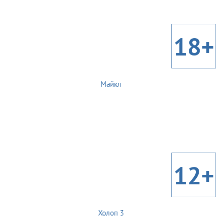
18+
Майкл
12+
Холоп 3