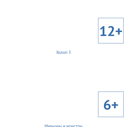
12+
Холоп 3
6+
Миньоны и монстры