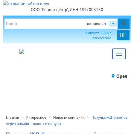
ООО "Регион центр", ИНН 4817003180
по новостям
9 августа 2026 г.
18+
воскресенье
Toggle
navigat
Орел
Главная
Интересное
Новости компаний
Покупка ЖД-билетов
через онлайн – плюсы и минусы