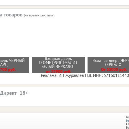
а товаров
(на правах рекламы)
Входная дверь
дверь ЧЕРНЫЙ
Входная дверь ЧЕР
ГЕОМЕТРИЯ ЭМАЛИТ
ВАРЦ
ЗЕРКАЛО
БЕЛЫЙ ЗЕРКАЛО
700 руб.
От 33000 руб.
от 33900 руб.
Реклама: ИП Журавлев П.В. ИНН: 5716011144
.Директ
©
И
С
И