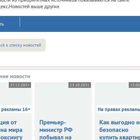
екс.Новостей выше других
ть
ся к списку новостей
ние новости
27.12.2021
13.10.2021
13.0
х рекламы 16+
На правах реклам
ция от
Премьер-
Как выгодно и
на мира
министр РФ
безопасно
боксингу
побывал на
купить кварти