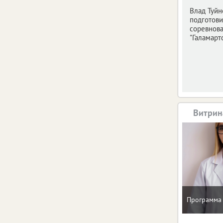
Влад Туйн
подготови
соревнов
"Галамарто
Витрин
Программа 