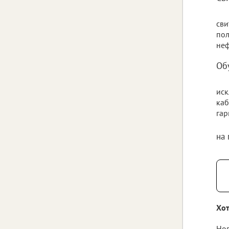
сви
пол
неф
Об
иск
каб
гар
на
Хот
Нов