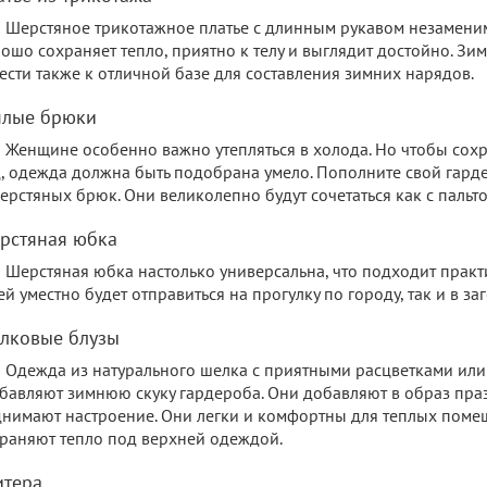
Шерстяное трикотажное платье с длинным рукавом незамени
ошо сохраняет тепло, приятно к телу и выглядит достойно. З
ести также к отличной базе для составления зимних нарядов.
плые брюки
Женщине особенно важно утепляться в холода. Но чтобы сох
, одежда должна быть подобрана умело. Пополните свой гар
ерстяных брюк. Они великолепно будут сочетаться как с пальто,
рстяная юбка
Шерстяная юбка настолько универсальна, что подходит практ
ей уместно будет отправиться на прогулку по городу, так и в з
лковые блузы
Одежда из натурального шелка с приятными расцветками ил
бавляют зимнюю скуку гардероба. Они добавляют в образ пра
нимают настроение. Они легки и комфортны для теплых поме
раняют тепло под верхней одеждой.
итера