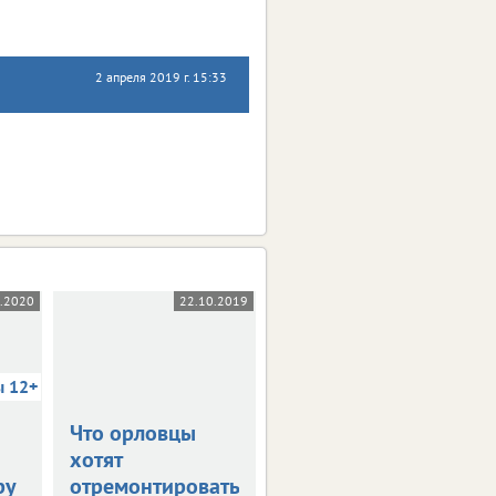
2 апреля 2019 г. 15:33
5.2020
22.10.2019
03.10.2019
ы 12+
Что орловцы
В столице
хотят
Черноземья
ру
отремонтировать
прошла пресс-