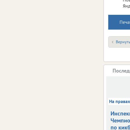
Янд
Печа
Вернуть
Послед
На права
Инспек
Чемпио
по кик