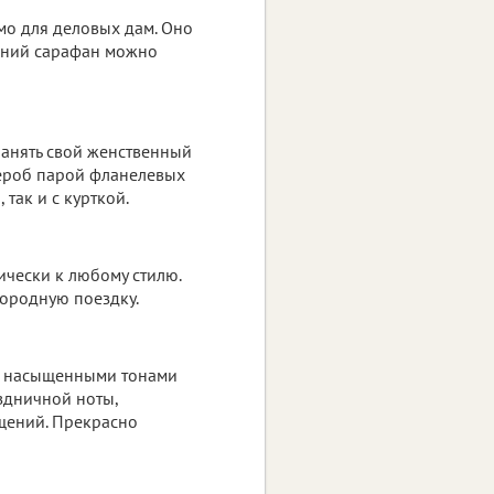
мо для деловых дам. Оно
имний сарафан можно
ранять свой женственный
дероб парой фланелевых
 так и с курткой.
ически к любому стилю.
агородную поездку.
и насыщенными тонами
здничной ноты,
щений. Прекрасно