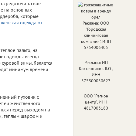
сосредоточить свое
ие на основных
ардероба, которые
,
женская одежда от
Реклама: ООО
"Городская
клининговая
компания", ИНН
5754006405
теплое пальто, на
мет одежды всегда
 суровой зимы. Является
Реклама: ИП
Костенников Я.О ,
водят минимум времени
ИНН
575300050627
ООО "Регион
ненный пуховик с
центр", ИНН
т ей женственного
4817003180
аться перед выходом на
ми, теплым шарфом и