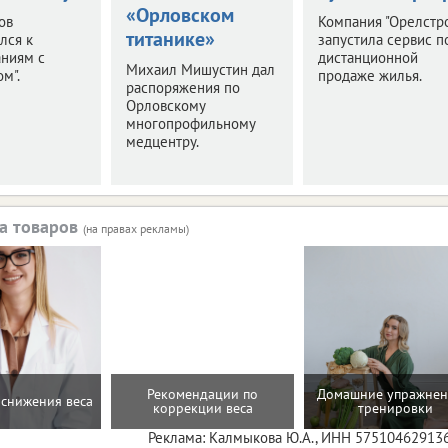
«Орловском
ов
Компания "Орелстр
титанике»
лся к
запустила сервис п
аниям с
дистанционной
Михаил Мишустин дал
м".
продаже жилья.
распоряжения по
Орловскому
многопрофильному
медцентру.
а товаров
(на правах рекламы)
Рекомендации по
Домашние упражнен
снижения веса
коррекции веса
тренировки
Реклама: Калмыкова Ю.А., ИНН 57510462913