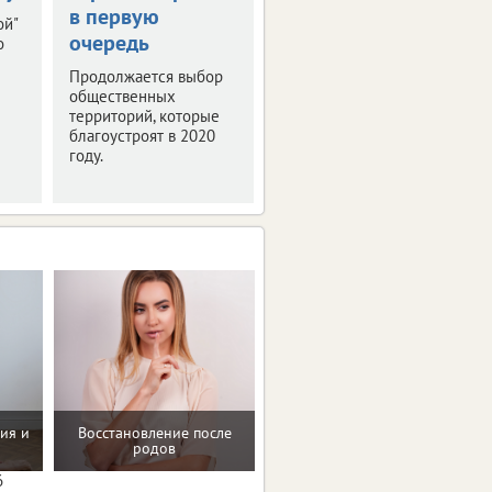
в первую
конференция
ой"
очередь
"РИФ-Воронеж
о
2019"
Продолжается выбор
общественных
Мероприятие было
территорий, которые
посвящено деловой
благоустроят в 2020
программе и этапам
году.
подготовки фестиваля
интернет-технологий.
ия и
Восстановление после
Помощь в преодолении
родов
пищевых зависимостей
6