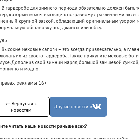
В гардеробе для зимнего периода обязательно должен быть
тер, который может выглядеть по-разному с различными аксесс
ненный крупной вязкой, обладающий оригинальным узором м
ормальную обстановку под джинсы или юбку.
увь
Высокие меховые сапоги – это всегда привлекательно, а главн
лючать их из своего гардероба. Также прикупите меховые боти
луке. Дополнив свой зимний наряд большой замшевой сумкой,
монично и модно.
 правах рекламы 16+
← Вернуться к
Другие новости в
новостям
ите читать наши новости раньше всех?
ости из приоритетных источников показываются на сайте