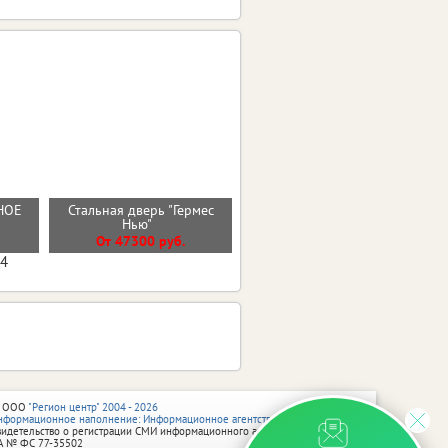
НОЕ
Стальная дверь "Гермес
Стальная дверь "Вельвет"
Нью"
От 42900 руб.
От 47300 руб.
04
 ООО
"Регион центр" 2004 - 2026
нформационное наполнение: Информационное агентство vRossii.ru
видетельство о регистрации СМИ информационного агентства vRossii.ru
А № ФС 77‑35502