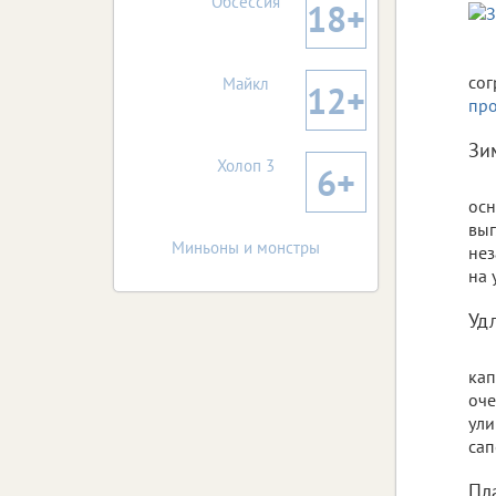
Обсессия
18+
сог
Майкл
12+
про
Зи
Холоп 3
6+
осн
выг
Миньоны и монстры
нез
на 
Уд
кап
оче
ули
сап
Пл