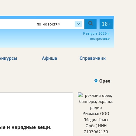
18+
по новостям
9 августа 2026 г.
воскресенье
онкурсы
Афиша
Справочник
Орел
Реклама: ООО
"Медиа Траст
Орёл", ИНН
ые и нарядные вещи.
7107062130