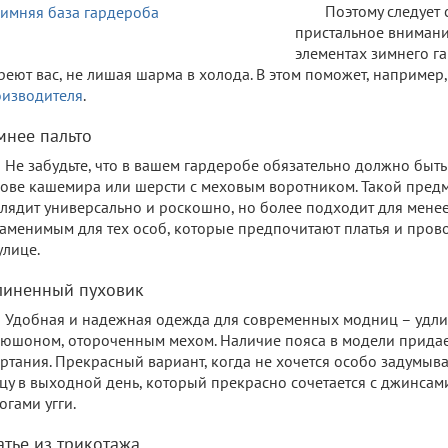
Поэтому следует 
пристальное вниман
элементах зимнего г
реют вас, не лишая шарма в холода. В этом поможет, например
изводителя
.
мнее пальто
Не забудьте, что в вашем гардеробе обязательно должно быть 
ове кашемира или шерсти с меховым воротником. Такой пред
лядит универсально и роскошно, но более подходит для менее
аменимым для тех особ, которые предпочитают платья и про
улице.
линенный пуховик
Удобная и надежная одежда для современных модниц – удли
юшоном, отороченным мехом. Наличие пояса в модели придае
ртания. Прекрасный вариант, когда не хочется особо задумыв
цу в выходной день, который прекрасно сочетается с джинса
огами угги.
атье из трикотажа