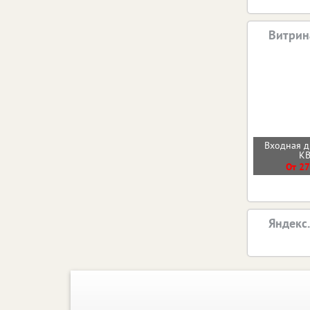
Витрин
Входная 
К
От 27
Яндекс