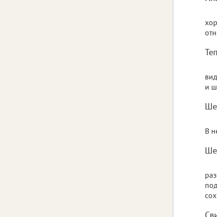
хор
отн
Те
вид
и ш
Ше
В н
Ше
раз
под
сох
Св