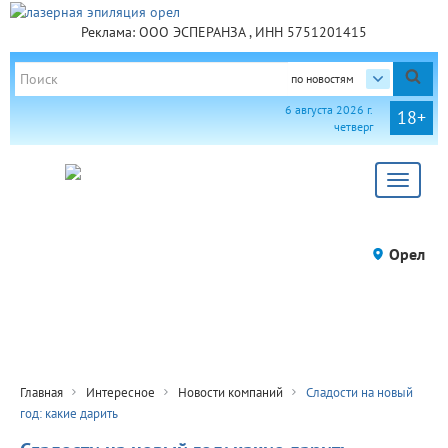
Реклама: ООО ЭСПЕРАНЗА , ИНН 5751201415
по новостям
6 августа 2026 г.
18+
четверг
Toggle
navigat
Орел
Главная
Интересное
Новости компаний
Сладости на новый
год: какие дарить