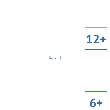
12+
Холоп 3
6+