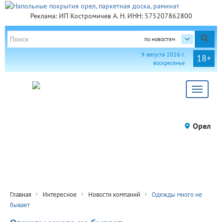
Реклама: ИП Костромичев А. Н. ИНН: 575207862800
по новостям
9 августа 2026 г.
18+
воскресенье
Toggle
navigat
Орел
Главная
Интересное
Новости компаний
Одежды много не
бывает