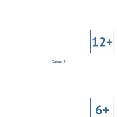
12+
Холоп 3
6+