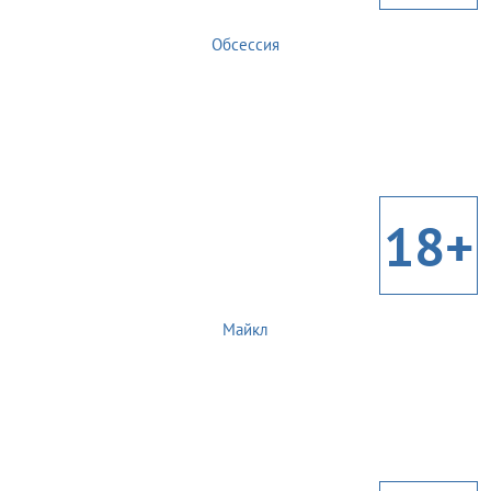
Обсессия
18+
Майкл