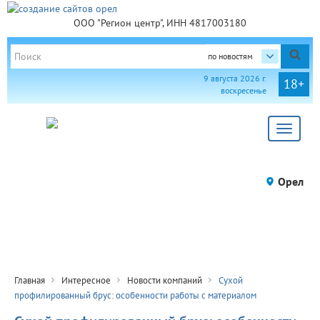
ООО "Регион центр", ИНН 4817003180
по новостям
9 августа 2026 г.
18+
воскресенье
Toggle
navigat
Орел
Главная
Интересное
Новости компаний
Сухой
профилированный брус: особенности работы с материалом