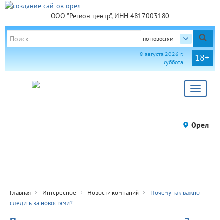
ООО "Регион центр", ИНН 4817003180
по новостям
8 августа 2026 г.
18+
суббота
Toggle
navigat
Орел
Главная
Интересное
Новости компаний
Почему так важно
следить за новостями?