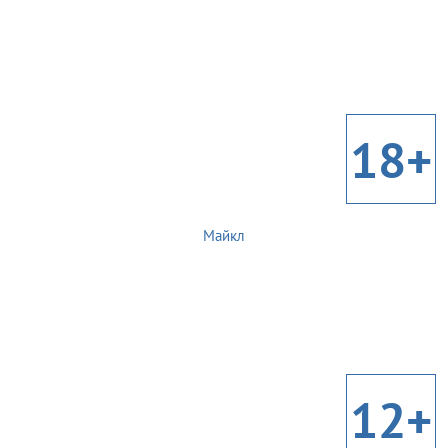
18+
Майкл
12+