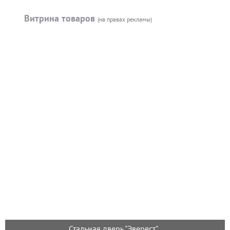
Витрина товаров
(на правах рекламы)
Стальная дверь "Эверест"