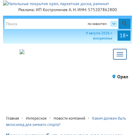
Реклама: ИП Костромичев А. Н. ИНН: 575207862800
по новостям
9 августа 2026 г.
18+
воскресенье
Toggle
navigat
Орел
Главная
Интересное
Новости компаний
Каким должен быть
велосипед для зимнего спорта?