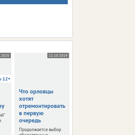
5.2020
22.10.2019
03.10.2019
ы 12+
Что орловцы
В столице
хотят
Черноземья
ру
отремонтировать
прошла пресс-
в первую
конференция
ой"
очередь
"РИФ-Воронеж
о
2019"
Продолжается выбор
общественных