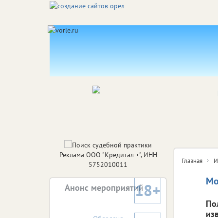
Реклама ООО "Кредитал +", ИНН
Главная
И
5752010011
Мо
18+
Анонс мероприятий
По
из