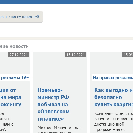
ся к списку новостей
ние новости
27.12.2021
13.10.2021
13.0
х рекламы 16+
На правах реклам
ция от
Премьер-
Как выгодно и
на мира
министр РФ
безопасно
боксингу
побывал на
купить кварти
«Орловском
ов
Компания "Орелстр
титанике»
лся к
запустила сервис п
аниям с
дистанционной
Михаил Мишустин дал
м".
продаже жилья.
распоряжения по