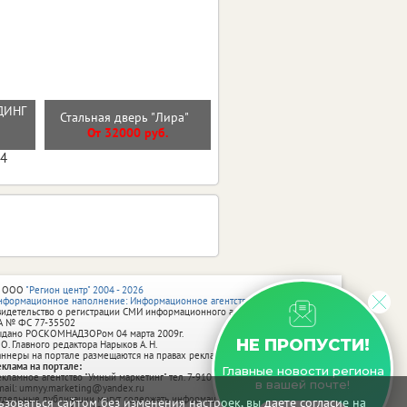
ДИНГ
Стальная дверь "Лира"
Стальная дверь "Вельвет"
Й
От 32000 руб.
От 42900 руб.
04
 ООО
"Регион центр" 2004 - 2026
нформационное наполнение: Информационное агентство vRossii.ru
видетельство о регистрации СМИ информационного агентства vRossii.ru
А № ФС 77‑35502
ыдано РОСКОМНАДЗОРом 04 марта 2009г.
НЕ ПРОПУСТИ!
 О. Главного редактора Нарыков А. Н.
аннеры на портале размещаются на правах рекламы.
еклама на портале:
Главные новости региона
екламное агентство "Умный маркетинг" тел. 7-910-267-70-40,
в вашей почте!
mail: umnyy.marketing@yandex.ru
тдельные публикации могут содержать информацию, не предназначенную
зоваться сайтом без изменения настроек, вы даете согласие на