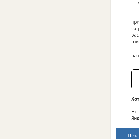
при
сот
рас
гов
на
Хот
Нов
Янд
Печа