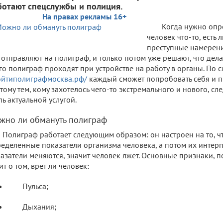
ботают спецслужбы и полиция.
На правах рекламы 16+
Когда нужно опр
человек что-то, есть 
преступные намерени
 отправляют на полиграф, и только потом уже решают, что дела
го полиграф проходят при устройстве на работу в органы. По
йтиполиграфмосква.рф/
каждый сможет попробовать себя и п
тому тем, кому захотелось чего-то экстремального и нового, сл
ль актуальной услугой.
жно ли обмануть полиграф
Полиграф работает следующим образом: он настроен на то, ч
еделенные показатели организма человека, а потом их интерп
азатели меняются, значит человек лжет. Основные признаки, 
ит о том, врет ли человек:
Пульса;
Дыхания;