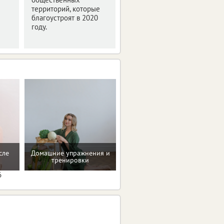
Мероприятие было
территорий, которые
посвящено деловой
благоустроят в 2020
программе и этапам
году.
подготовки фестиваля
интернет-технологий.
сле
Домашние упражнения и
Проверенные пп-рецепты
тренировки
6