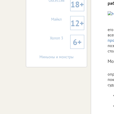
Обсессия
18+
ра
Майкл
12+
его
все
Холоп 3
6+
про
поэ
сто
Миньоны и монстры
Мо
опр
пок
суд