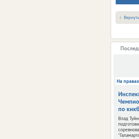
Вернуть
Послед
На права
Инспек
Чемпио
по кик
Влад Туйн
подготови
соревнов
"Галамарто