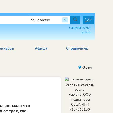
18+
по новостям
8 августа 2026 г.
суббота
онкурсы
Афиша
Справочник
Орел
Реклама: ООО
"Медиа Траст
Орёл", ИНН
ально мало что
7107062130
х сферах, где