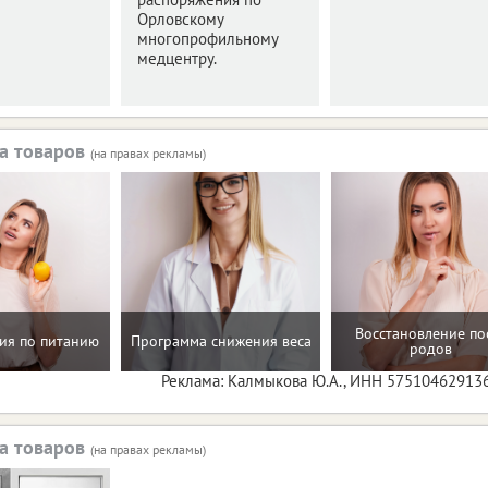
Орловскому
многопрофильному
медцентру.
а товаров
(на правах рекламы)
Восстановление по
ия по питанию
Программа снижения веса
родов
Реклама: Калмыкова Ю.А., ИНН 57510462913
а товаров
(на правах рекламы)