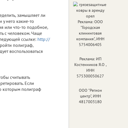
еделить, замышляет ли
ли у него какие-то
Реклама: ООО
я или что-то подобное,
"Городская
ть с человеком. Чаще
клининговая
 следующей ссылке:
http://
компания", ИНН
5754006405
ройти полиграф,
едует воспользоваться
Реклама: ИП
Костенников Я.О ,
ИНН
575300050627
тобы считывать
ретировать. Если
по которым полиграф
ООО "Регион
центр", ИНН
4817003180