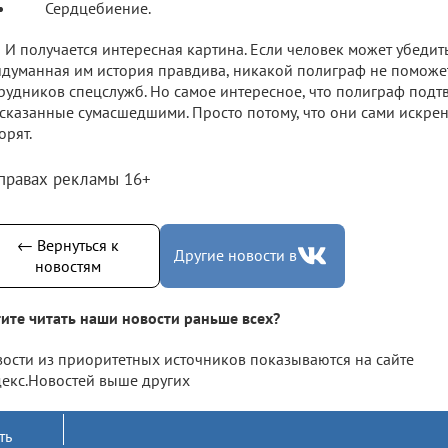
Сердцебиение.
И получается интересная картина. Если человек может убедить 
думанная им история правдива, никакой полиграф не поможет
рудников спецслужб. Но самое интересное, что полиграф подт
сказанные сумасшедшими. Просто потому, что они сами искренн
орят.
 правах рекламы 16+
← Вернуться к
Другие новости в
новостям
ите читать наши новости раньше всех?
ости из приоритетных источников показываются на сайте
екс.Новостей выше других
ть