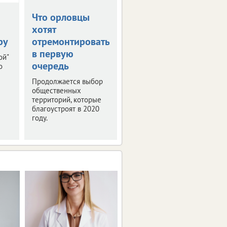
Что орловцы
В столице
хотят
Черноземья
ру
отремонтировать
прошла пресс-
в первую
конференция
ой"
очередь
"РИФ-Воронеж
о
2019"
Продолжается выбор
общественных
Мероприятие было
территорий, которые
посвящено деловой
благоустроят в 2020
программе и этапам
году.
подготовки фестиваля
интернет-технологий.