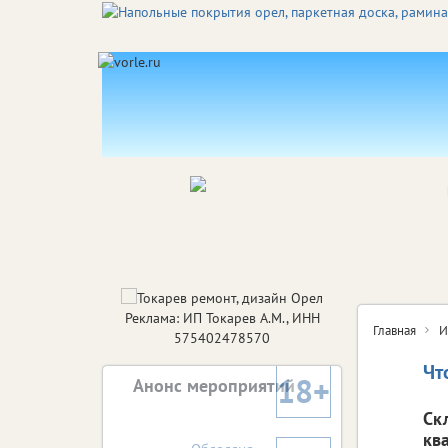
Реклама: ИП Токарев А.М., ИНН
Главная
И
575402478570
Чт
18+
Анонс мероприятий
Ск
кв