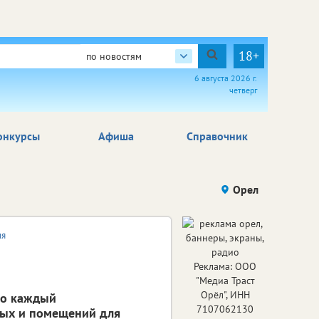
18+
по новостям
6 августа 2026 г.
четверг
онкурсы
Афиша
Справочник
Орел
ия
Реклама: ООО
"Медиа Траст
Орёл", ИНН
что каждый
7107062130
лых и помещений для