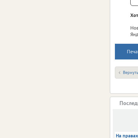
Хот
Нов
Янд
Печа
Вернуть
Послед
На права