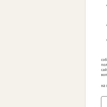
соб
пол
сай
воп
на