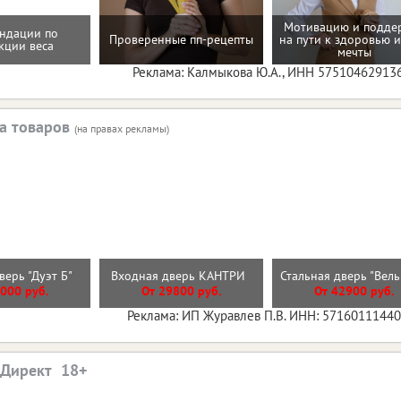
Мотивацию и подде
ндации по
Проверенные пп-рецепты
на пути к здоровью и
кции веса
мечты
Реклама: Калмыкова Ю.А., ИНН 57510462913
а товаров
(на правах рекламы)
верь "Дуэт Б"
Входная дверь КАНТРИ
Стальная дверь "Вел
000 руб.
От 29800 руб.
От 42900 руб.
Реклама: ИП Журавлев П.В. ИНН: 5716011144
.Директ