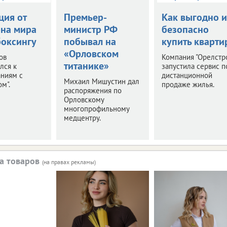
ция от
Премьер-
Как выгодно и
на мира
министр РФ
безопасно
боксингу
побывал на
купить кварти
«Орловском
ов
Компания "Орелстр
титанике»
лся к
запустила сервис п
аниям с
дистанционной
Михаил Мишустин дал
м".
продаже жилья.
распоряжения по
Орловскому
многопрофильному
медцентру.
а товаров
(на правах рекламы)