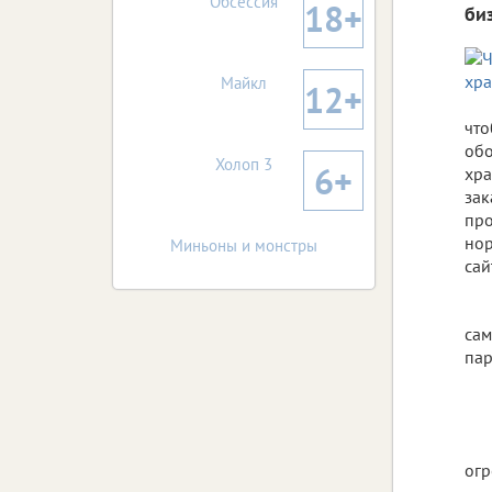
Обсессия
18+
би
Майкл
12+
что
обо
Холоп 3
6+
хра
зак
про
нор
Миньоны и монстры
сай
сам
пар
огр