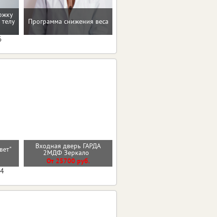
ржку
 телу
Программа снижения веса
Консультация по питанию
6
Входная дверь ГАРДА
Стальная дверь Арктика с
ьвет"
2МДФ Зеркало
окном
От 25700 руб.
От 56100 руб.
04