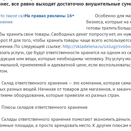
знес, все равно выходят достаточно внушительные сум
На правах рекламы 16+
Особенно для ма
бизнеса, которые на 
готовы тратить больш
бы хранить свои товары. Свободных денег попросту нет, их нуж
рот. И для того, чтобы хранить товары чаще всего используютс
нения. По следующей ссылке:
http://skladelena.ru/uslugi/svob
азать услуги, где будут ответственности хранится на одном из с
дукция или вещи, которые необходимы человеку. Эту услугу мо
мальной, приемлемой и адекватной цене, если воспользоват
том.
Склад ответственного хранения — это компания, которая сам
ых разных вещей. Начиная от товаров для магазинов, и закан
тиями оборудования, которые привезли из разных стран.
Плюсы складов ответственного хранения
Склады ответственного хранения помогают экономить деньги
омные площади, а просто арендовать место. К другим плюсам 