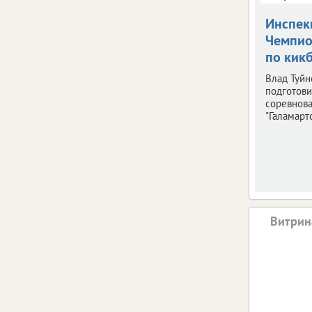
Инспек
Чемпио
по кик
Влад Туйн
подготови
соревнов
"Галамарто
Витрин