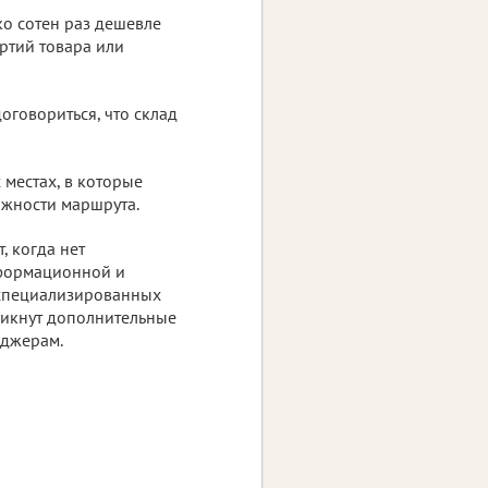
ко сотен раз дешевле
ртий товара или
оговориться, что склад
 местах, в которые
ожности маршрута.
, когда нет
нформационной и
 специализированных
зникнут дополнительные
еджерам.