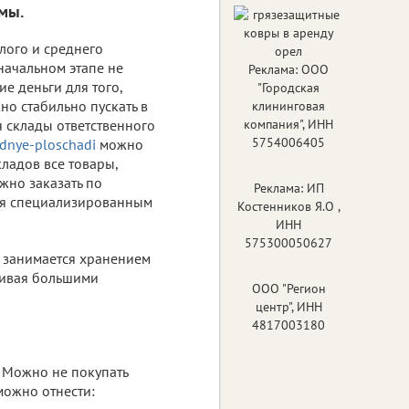
мы.
лого и среднего
начальном этапе не
Реклама: ООО
ие деньги для того,
"Городская
но стабильно пускать в
клининговая
я склады ответственного
компания", ИНН
5754006405
odnye-ploschadi
можно
кладов все товары,
жно заказать по
Реклама: ИП
ься специализированным
Костенников Я.О ,
ИНН
575300050627
а занимается хранением
чивая большими
ООО "Регион
центр", ИНН
4817003180
. Можно не покупать
можно отнести: