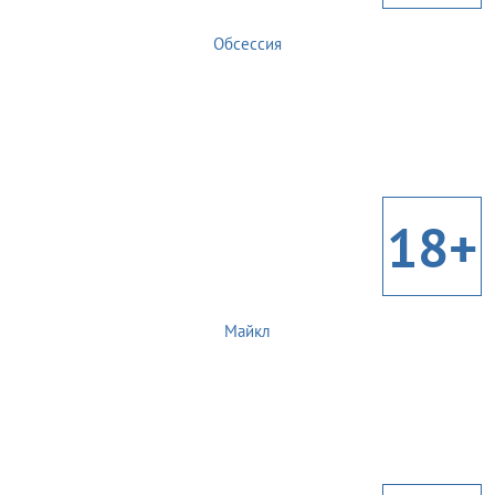
Обсессия
18+
Майкл