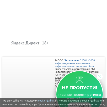
Яндекс.Директ
© ООО
"Регион центр" 2004 - 2026
Информационное наполнение:
Информационное агентство vRossii.ru
Свидетельство о регистрации СМИ
информационного агентства vRossii.ru
ИА № ФС 77‑35502
выдано РОСКОМНАДЗОРом 04 марта
2009г.
И. О. Главного редактора Нарыков А. Н.
Баннеры на портале размещаются на
НЕ ПРОПУСТИ!
правах рекламы.
Реклама на портале:
Главные новости региона
Рекламное агентство "Умный маркетинг"
тел. 7-910-267-70-40,
в вашей почте!
На этом сайте мы используем
cookie-файлы
. Вы можете прочитать о cookie-файлах или
email: umnyy.marketing@yandex.ru
Отдельные публикации могут содержать
изменить настройки браузера. Продолжая пользоваться сайтом без изменения настроек,
ПОДПИСАТЬСЯ
информацию, не предназначенную для