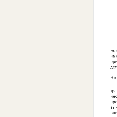
мож
на 
ори
дет
Чт
тра
ино
про
вык
они