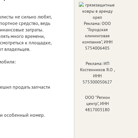
листы не сильно любят,
портное средство, ведь
Реклама: ООО
финансовые затраты.
"Городская
елять много времени,
клининговая
компания", ИНН
мотреться к площадке,
5754006405
т владельцев.
мобиля:
Реклама: ИП
Костенников Я.О ,
ИНН
575300050627
решил продать запчасти
ООО "Регион
центр", ИНН
4817003180
и особенный номер.