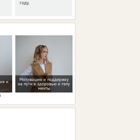
году.
подготовки фестиваля
интернет-технологий.
Мотивацию и поддержку
ия и
Рекомендации по
на пути к здоровью и телу
коррекции веса
мечты
6