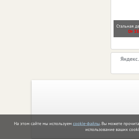
Стальная д
От 35
Яндекс
На этом сайте мы используем
cookie-файлы
. Вы можете прочит
использование ваших cook