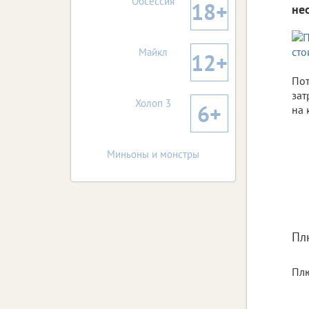
Обсессия
18+
не
Майкл
12+
Пот
зат
Холоп 3
6+
на 
Миньоны и монстры
Пл
Плю