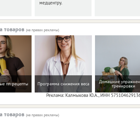
медцентру.
а товаров
(на правах рекламы)
Домашние упражнен
ые пп-рецепты
Программа снижения веса
тренировки
Реклама: Калмыкова Ю.А., ИНН 57510462913
а товаров
(на правах рекламы)