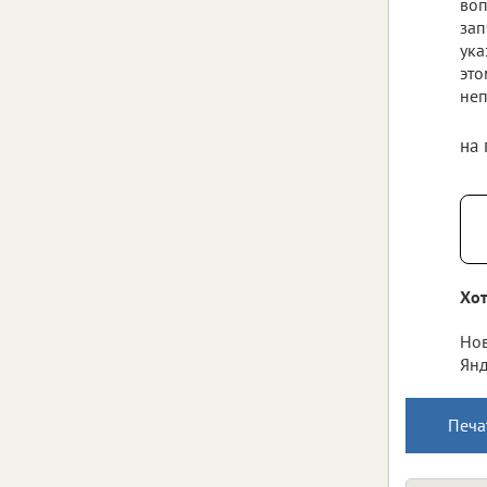
воп
зап
ука
это
неп
на
Хот
Нов
Янд
Печа