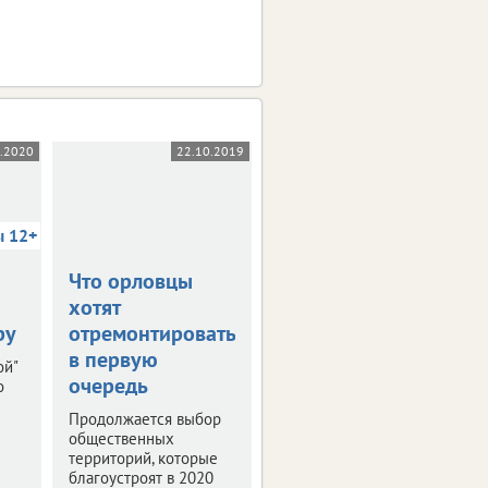
5.2020
22.10.2019
03.10.2019
ы 12+
Что орловцы
В столице
хотят
Черноземья
ру
отремонтировать
прошла пресс-
в первую
конференция
ой"
очередь
"РИФ-Воронеж
о
2019"
Продолжается выбор
общественных
Мероприятие было
территорий, которые
посвящено деловой
благоустроят в 2020
программе и этапам