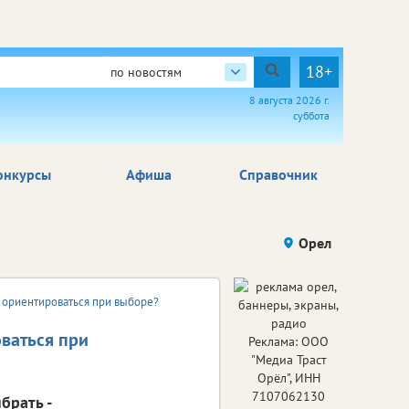
18+
по новостям
8 августа 2026 г.
суббота
онкурсы
Афиша
Справочник
Орел
ит ориентироваться при выборе?
оваться при
Реклама: ООО
"Медиа Траст
Орёл", ИНН
7107062130
брать -