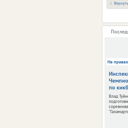
Вернуть
Послед
На права
Инспек
Чемпио
по кик
Влад Туйн
подготови
соревнов
"Галамарто