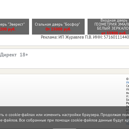
Входная дверь
верь "Эверест"
Стальная дверь "Босфор"
ГЕОМЕТРИЯ ЭМАЛ
БЕЛЫЙ ЗЕРКАЛ
200 руб.
От 25000 руб.
от 33900 руб.
Реклама: ИП Журавлев П.В. ИНН: 5716011144
.Директ
©
И
С
И
в
И.
Б
Р
Р
e
О
ать о cookie-файлах или изменить настройки браузера. Продолжая поль
д
ie-файлов. Все собранные при помощи cookie-файлов данные будут хр
П
П