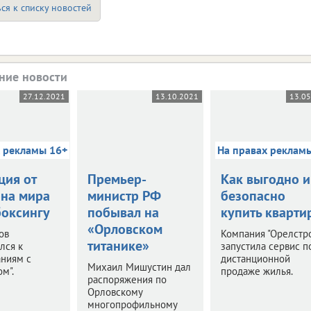
ся к списку новостей
ние новости
27.12.2021
13.10.2021
13.0
х рекламы 16+
На правах реклам
ция от
Премьер-
Как выгодно и
на мира
министр РФ
безопасно
боксингу
побывал на
купить кварти
«Орловском
ов
Компания "Орелстр
титанике»
лся к
запустила сервис п
аниям с
дистанционной
Михаил Мишустин дал
м".
продаже жилья.
распоряжения по
Орловскому
многопрофильному