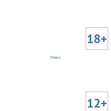
18+
Майкл
12+