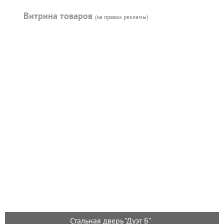
Витрина товаров
(на правах рекламы)
Стальная дверь "Дуэт Б"