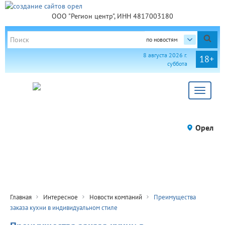
ООО "Регион центр", ИНН 4817003180
по новостям
8 августа 2026 г.
18+
суббота
Toggle
navigat
Орел
Главная
Интересное
Новости компаний
Преимущества
заказа кухни в индивидуальном стиле