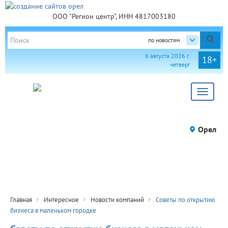
ООО "Регион центр", ИНН 4817003180
по новостям
6 августа 2026 г.
18+
четверг
Toggle
navigat
Орел
Главная
Интересное
Новости компаний
Советы по открытию
бизнеса в маленьком городке