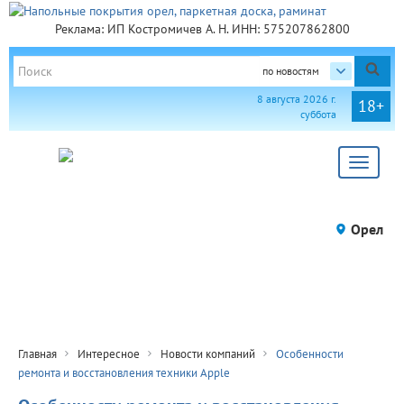
Реклама: ИП Костромичев А. Н. ИНН: 575207862800
по новостям
8 августа 2026 г.
18+
суббота
Toggle
navigat
Орел
Главная
Интересное
Новости компаний
Особенности
ремонта и восстановления техники Apple