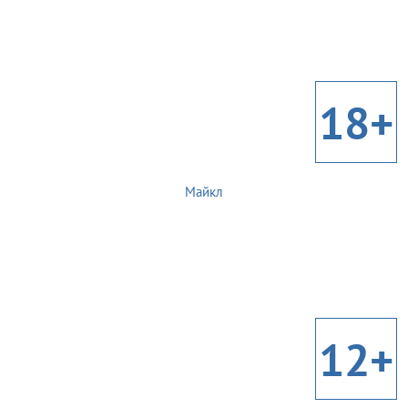
18+
Майкл
12+