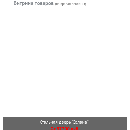
Витрина товаров
(на правах рекламы)
Стальная дверь "Солана"
От 37700 руб.