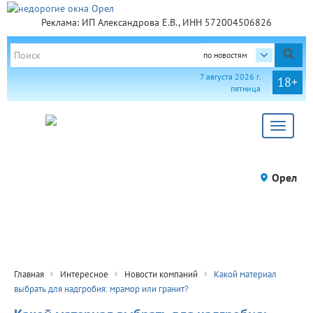
Реклама: ИП Александрова Е.В., ИНН 572004506826
по новостям
7 августа 2026 г.
18+
пятница
Toggle
navigat
Орел
Главная
Интересное
Новости компаний
Какой материал
выбрать для надгробия: мрамор или гранит?