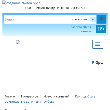
ООО "Регион центр", ИНН 4817003180
по новостям
7 августа 2026 г.
18+
пятница
Toggle
navigat
Орел
Главная
Интересное
Новости компаний
Как подобрать
оригинальные детали для ноутбука