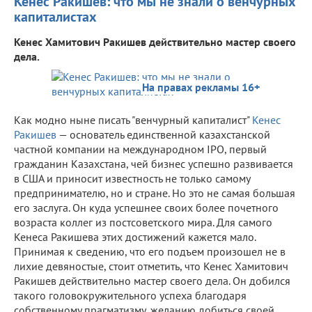
Кенес Ракишев: что мы не знали о венчурных
капиталистах
Кенес Хамитович Ракишев действительно мастер своего
дела.
На правах рекламы 16+
Как модно ныне писать "венчурный капиталист"
Кенес
Ракишев
— основатель единственной казахстанской
частной компании на международном IPO, первый
гражданин Казахстана, чей бизнес успешно развивается
в США и приносит известность не только самому
предпринимателю, но и стране. Но это не самая большая
его заслуга. Он куда успешнее своих более почетного
возраста коллег из постсоветского мира. Для самого
Кенеса Ракишева этих достижений кажется мало.
Принимая к сведению, что его подъем произошел не в
лихие девяностые, стоит отметить, что Кенес Хамитович
Ракишев действительно мастер своего дела. Он добился
такого головокружительного успеха благодаря
собственному прагматизму, желанию добиться своей