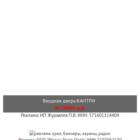
Входная дверь КАНТРИ
От 29800 руб.
Реклама: ИП Журавлев П.В. ИНН: 571601114404
Реклама: ООО "Медиа Траст Орёл", ИНН 7107062130