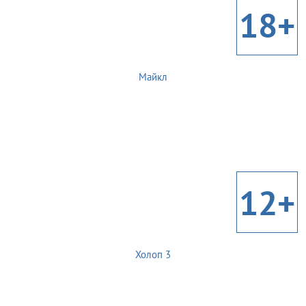
18+
Майкл
12+
Холоп 3