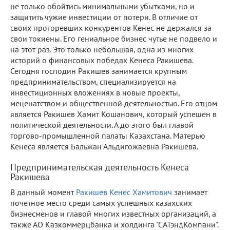
не только обойтись минимальными убытками, но и
защитить чужие инвестиции от потери. В отличие от
своих прогоревших конкурентов Кенес не держался за
свои токиены. Его гениальное бизнес чутье не подвело и
на этот раз. Это только небольшая, одна из многих
историй о финансовых победах Кенеса Ракишева.
Сегодня господин Ракишев занимается крупным
предпринимательством, специализируется на
инвестиционных вложениях в новые проекты,
меценатством и общественной деятельностью. Его отцом
является Ракишев Хамит Кошанович, который успешен в
политической деятельности. А до этого был главой
торгово-промышленной палаты Казахстана. Матерью
Кенеса является Бальжан Альдигожаевна Ракишева.
Предпринимательская деятельность Кенеса
Ракишева
В данный момент
Ракишев Кенес Хамитович
занимает
почетное место среди самых успешных казахских
бизнесменов и главой многих известных организаций, а
также АО Казкоммерцбанка и холдинга "САТэндКомпани".