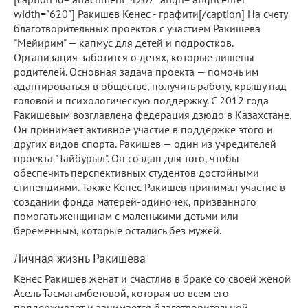
width="620"] Ракишев Кенес - графити[/caption] На счету
благотворительных проектов с участием Ракишева
"Мейирим" — капмус для детей и подростков.
Организация заботится о детях, которые лишены
родителей. Основная задача проекта — помочь им
адаптироваться в обществе, получить работу, крышу над
головой и психологическую поддержку. С 2012 года
Ракишевым возглавлена федерация дзюдо в Казахстане.
Он принимает активное участие в поддержке этого и
других видов спорта. Ракишев — один из учредителей
проекта "Тайбурыл". Он создан для того, чтобы
обеспечить перспективных студентов достойными
стипендиями. Также Кенес Ракишев принимал участие в
создании фонда матерей-одиночек, призванного
помогать женщинам с маленькими детьми или
беременным, которые остались без мужей.
Личная жизнь Ракишева
Кенес Ракишев женат и счастлив в браке со своей женой
Асель Тасмагамбетовой, которая во всем его
поддерживает и занимается благотворительной