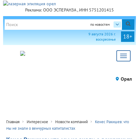
Реклама: ООО ЭСПЕРАНЗА , ИНН 5751201415
по новостям
9 августа 2026 г.
18+
воскресенье
Toggle
navigat
Орел
Главная
Интересное
Новости компаний
Кенес Ракишев: что
мы не знали о венчурных капиталистах