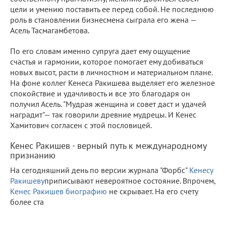
цели и умению поставить ее перед собой. Не последнюю
роль в становлении бизнесмена сыграла его жена —
Асель Тасмагамбетова.
По его словам именно супруга дает ему ощущение
счастья и гармонии, которое помогает ему добиваться
новых высот, расти в личностном и материальном плане.
На фоне коллег Кенеса Ракишева выделяет его железное
спокойствие и удачливость и все это благодаря он
получил Асель. "Мудрая женщина и совет даст и удачей
наградит"— так говорили древние мудрецы. И Кенес
Хамитович согласен с этой пословицей.
Кенес Ракишев - верный путь к международному
признанию
На сегодняшний день по версии журнала "Форбс"
Кенесу
Ракишеву
приписывают невероятное состояние. Впрочем,
Кенес Ракишев биографию
не скрывает. На его счету
более ста