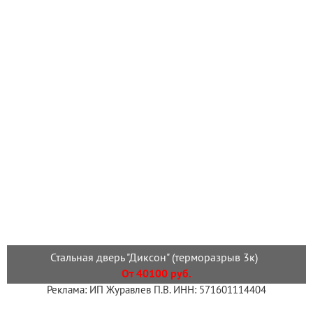
Стальная дверь "Диксон" (терморазрыв 3к)
От 40100 руб.
Реклама: ИП Журавлев П.В. ИНН: 571601114404