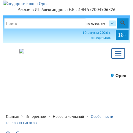
Реклама: ИП Александрова Е.В., ИНН 572004506826
по новостям
10 августа 2026 г.
18+
понедельник
Toggle
navigat
Орел
Главная
Интересное
Новости компаний
Особенности
тепловых насосов