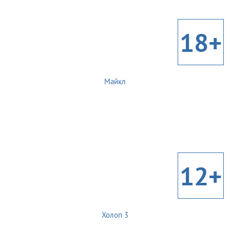
18+
Майкл
12+
Холоп 3