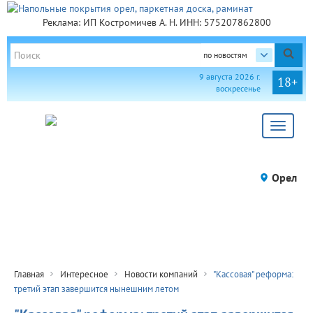
Реклама: ИП Костромичев А. Н. ИНН: 575207862800
по новостям
9 августа 2026 г.
18+
воскресенье
Toggle
navigat
Орел
Главная
Интересное
Новости компаний
"Кассовая" реформа:
третий этап завершится нынешним летом