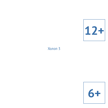
12+
Холоп 3
6+