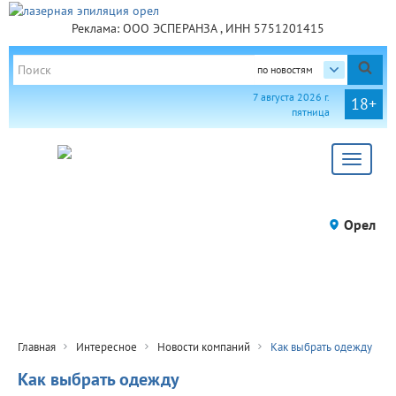
Реклама: ООО ЭСПЕРАНЗА , ИНН 5751201415
по новостям
7 августа 2026 г.
18+
пятница
Toggle
navigat
Орел
Главная
Интересное
Новости компаний
Как выбрать одежду
Как выбрать одежду