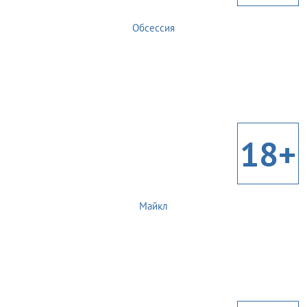
Обсессия
18+
Майкл