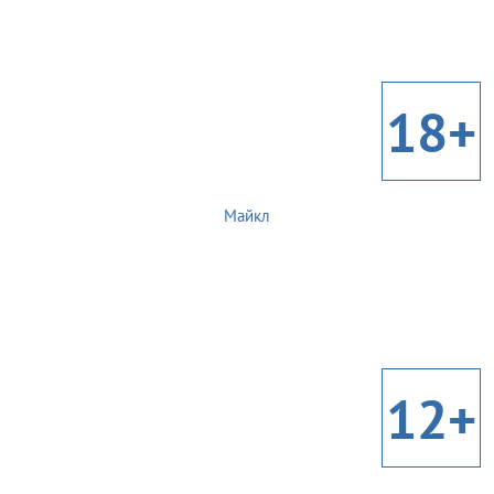
18+
Майкл
12+