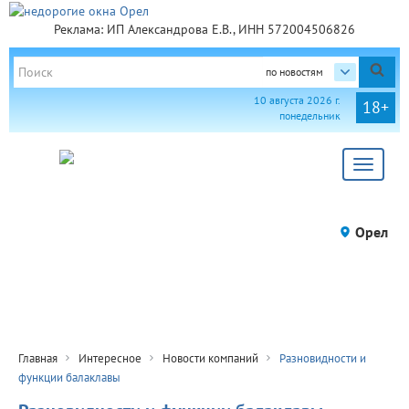
Реклама: ИП Александрова Е.В., ИНН 572004506826
по новостям
10 августа 2026 г.
18+
понедельник
Toggle
navigat
Орел
Главная
Интересное
Новости компаний
Разновидности и
функции балаклавы