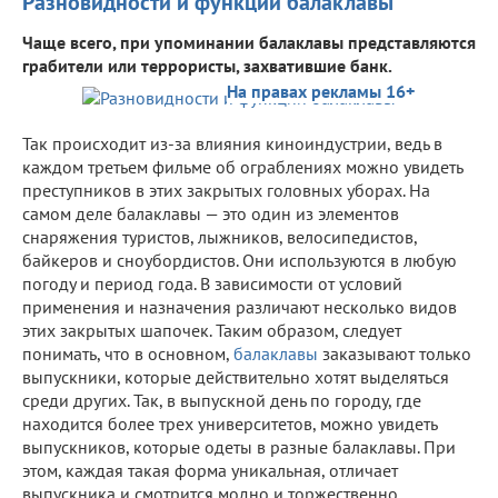
Разновидности и функции балаклавы
Чаще всего, при упоминании балаклавы представляются
грабители или террористы, захватившие банк.
На правах рекламы 16+
Так происходит из-за влияния киноиндустрии, ведь в
каждом третьем фильме об ограблениях можно увидеть
преступников в этих закрытых головных уборах. На
самом деле балаклавы — это один из элементов
снаряжения туристов, лыжников, велосипедистов,
байкеров и сноубордистов. Они используются в любую
погоду и период года. В зависимости от условий
применения и назначения различают несколько видов
этих закрытых шапочек. Таким образом, следует
понимать, что в основном,
балаклавы
заказывают только
выпускники, которые действительно хотят выделяться
среди других. Так, в выпускной день по городу, где
находится более трех университетов, можно увидеть
выпускников, которые одеты в разные балаклавы. При
этом, каждая такая форма уникальная, отличает
выпускника и смотрится модно и торжественно.