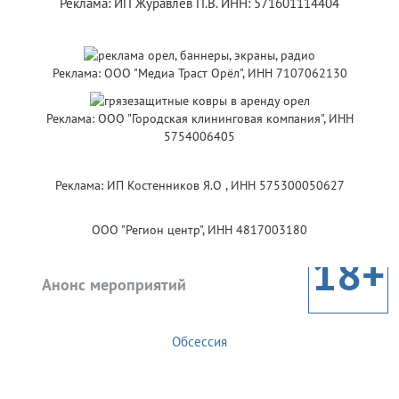
Реклама: ИП Журавлев П.В. ИНН: 571601114404
Реклама: ООО "Медиа Траст Орёл", ИНН 7107062130
Реклама: ООО "Городская клининговая компания", ИНН
5754006405
Реклама: ИП Костенников Я.О , ИНН 575300050627
ООО "Регион центр", ИНН 4817003180
18+
Анонс мероприятий
Обсессия