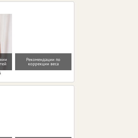
ении
Рекомендации по
Программа снижения веса
тей
коррекции веса
6