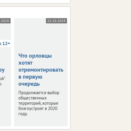
5.2020
22.10.2019
03.10.2019
ы 12+
Что орловцы
В столице
хотят
Черноземья
ру
отремонтировать
прошла пресс-
в первую
конференция
ой"
очередь
"РИФ-Воронеж
о
2019"
Продолжается выбор
общественных
Мероприятие было
территорий, которые
посвящено деловой
благоустроят в 2020
программе и этапам
году.
подготовки фестиваля
интернет-технологий.