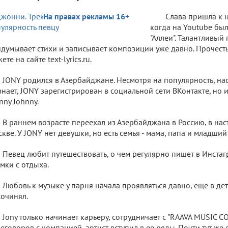
На правах рекламы 16+
Слава пришла к н
когда на Youtube был
"Аллеи". Талантливый
думывает стихи и записывает композиции уже давно. Прочест
ете на сайте text-lyrics.ru.
JONY родился в Азербайджане. Несмотря на популярность, на
знает, JONY зарегистрирован в социальной сети ВКонтакте, но 
nny Johnny.
В раннем возрасте переехал из Азербайджана в Россию, в на
кве. У JONY нет девушки, но есть семья - мама, папа и младший 
Певец любит путешествовать, о чем регулярно пишет в Инста
мки с отдыха.
Любовь к музыке у парня начала проявляться давно, еще в дет
сочинял.
Jony только начинает карьеру, сотрудничает с "RAAVA MUSIC C
еговоров с компанией, артист вступил в ее ряды. Почти тут же