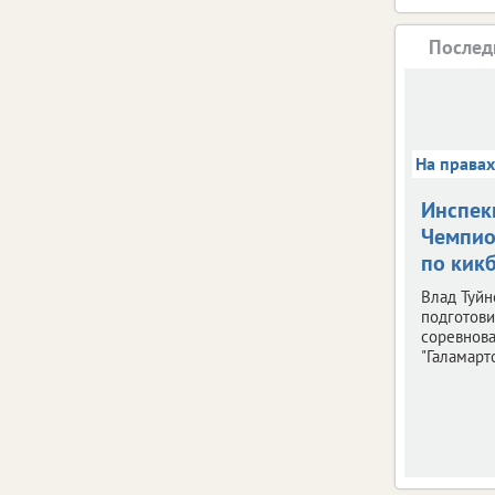
Послед
На права
Инспек
Чемпио
по кик
Влад Туйн
подготови
соревнов
"Галамарто