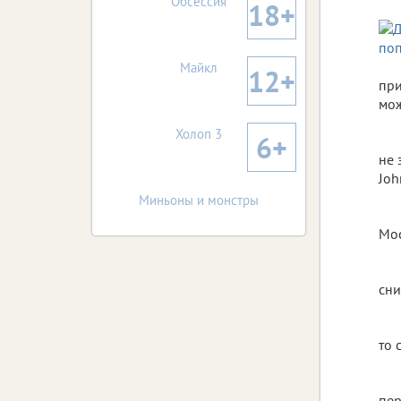
Обсессия
18+
Майкл
12+
при
мож
Холоп 3
6+
не 
Joh
Миньоны и монстры
Мос
сни
то 
пер