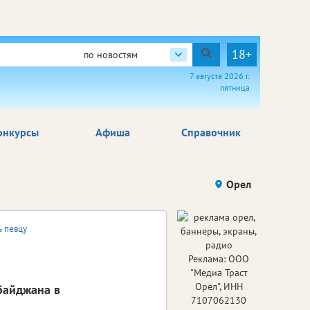
18+
по новостям
7 августа 2026 г.
пятница
онкурсы
Афиша
Справочник
Орел
ь певцу
Реклама: ООО
"Медиа Траст
Орёл", ИНН
байджана в
7107062130