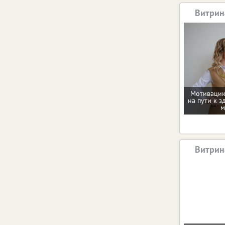
Витрин
Мотивацию
на пути к з
м
Витрин