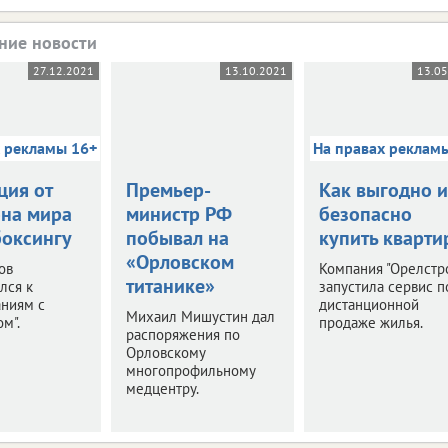
ние новости
27.12.2021
13.10.2021
13.0
х рекламы 16+
На правах реклам
ция от
Премьер-
Как выгодно и
на мира
министр РФ
безопасно
боксингу
побывал на
купить кварти
«Орловском
ов
Компания "Орелстр
титанике»
лся к
запустила сервис п
аниям с
дистанционной
Михаил Мишустин дал
м".
продаже жилья.
распоряжения по
Орловскому
многопрофильному
медцентру.