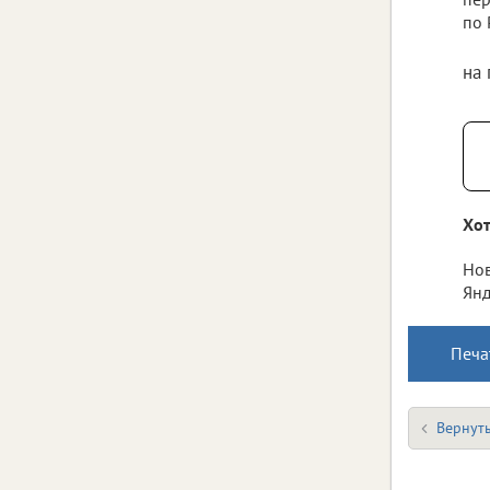
по 
на
Хот
Нов
Янд
Печа
Вернуть