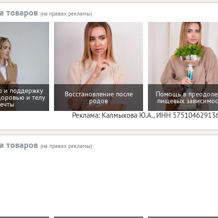
а товаров
(на правах рекламы)
 и поддержку
Восстановление после
Помощь в преодол
доровью и телу
родов
пищевых зависимос
ечты
Реклама: Калмыкова Ю.А., ИНН 57510462913
а товаров
(на правах рекламы)