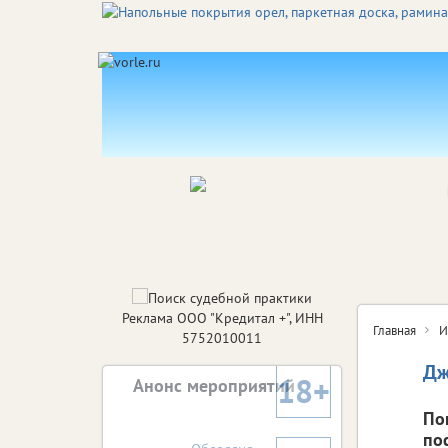
Реклама ООО "Кредитал +", ИНН
Главная
И
5752010011
Дж
18+
Анонс мероприятий
По
по