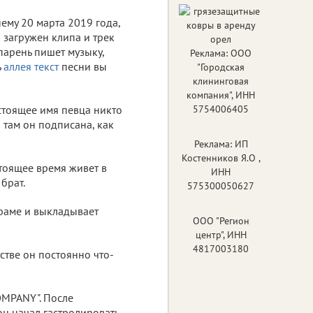
ему 20 марта 2019 года,
 загружен клипа и трек
 парень пишет музыку,
Реклама: ООО
ь
аллея текст
песни вы
"Городская
клининговая
компания", ИНН
стоящее имя певца никто
5754006405
и там он подписана, как
Реклама: ИП
Костенников Я.О ,
стоящее время живет в
ИНН
брат.
575300050627
граме и выкладывает
ООО "Регион
центр", ИНН
4817003180
стве он постоянно что-
OMPANY". После
 он начал гастролировать