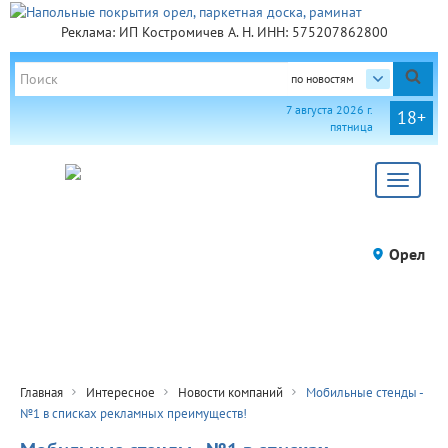
Реклама: ИП Костромичев А. Н. ИНН: 575207862800
по новостям
7 августа 2026 г.
18+
пятница
Toggle
navigat
Орел
Главная
Интересное
Новости компаний
Мобильные стенды -
№1 в списках рекламных преимуществ!