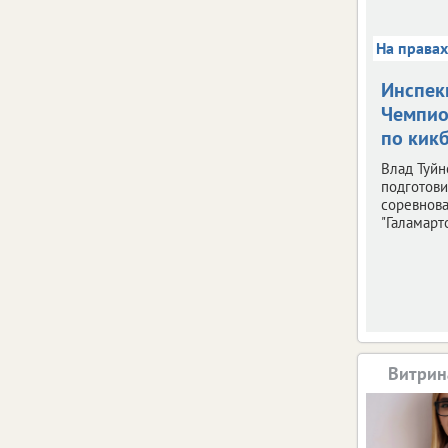
На права
Инспек
Чемпио
по кик
Влад Туйн
подготови
соревнов
"Галамарто
Витрин