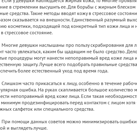
Если у девушки наблюдается жирная кожа, то многие прояв
ние в стремлении высушить ее. Для борьбы с жирным блеском 
ные средства. Такие методы вводят кожу в стрессовое состоян
азом сказывается на внешности. Единственный разумный выход
ию косметики, подходящей под конкретный тип кожи лица и 
 в стрессовое состояние.
Многие девушки наслышаны про пользу скрабирования для л
ит часто увлекаться, каким бы щадящим не было средство. Дело
тые процедуры могут нанести непоправимый вред коже лица и
ественную защиту. Лучше всего подобрать правильные средств
спечить более естественный уход под время года.
Слишком часто прикасаться к лицу, особенно в течение рабоч
улярная ошибка. На руках скапливается большое количество 
ести непоправимый вред коже лица. Если такая необходимость б
 минимум продезинфицировать перед контактом с лицом хотя
жных салфеток или специального средства.
При помощи данных советов можно минимизировать ошибки 
ой и выглядеть лучше.