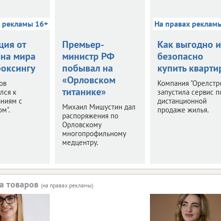
х рекламы 16+
На правах реклам
ция от
Премьер-
Как выгодно и
на мира
министр РФ
безопасно
боксингу
побывал на
купить кварти
«Орловском
ов
Компания "Орелстр
титанике»
лся к
запустила сервис п
аниям с
дистанционной
Михаил Мишустин дал
м".
продаже жилья.
распоряжения по
Орловскому
многопрофильному
медцентру.
а товаров
(на правах рекламы)