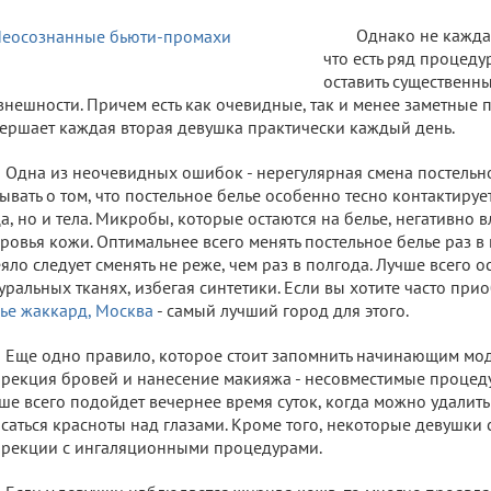
Однако не каждая
что есть ряд процеду
оставить существенн
внешности. Причем есть как очевидные, так и менее заметные 
ершает каждая вторая девушка практически каждый день.
Одна из неочевидных ошибок - нерегулярная смена постельно
ывать о том, что постельное белье особенно тесно контактируе
а, но и тела. Микробы, которые остаются на белье, негативно 
ровья кожи. Оптимальнее всего менять постельное белье раз в
яло следует сменять не реже, чем раз в полгода. Лучше всего 
уральных тканях, избегая синтетики. Если вы хотите часто при
ье жаккард, Москва
- самый лучший город для этого.
Еще одно правило, которое стоит запомнить начинающим мод
рекция бровей и нанесение макияжа - несовместимые процед
ше всего подойдет вечернее время суток, когда можно удалит
саться красноты над глазами. Кроме того, некоторые девушки
рекции с ингаляционными процедурами.