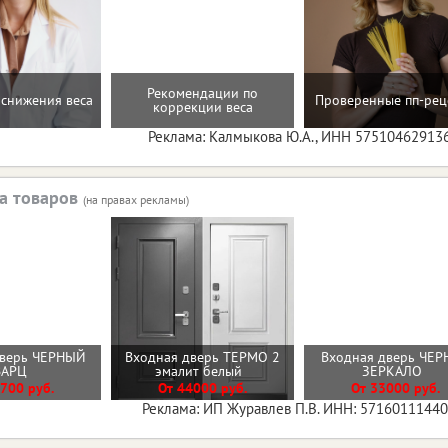
Рекомендации по
снижения веса
Проверенные пп-рец
коррекции веса
Реклама: Калмыкова Ю.А., ИНН 57510462913
а товаров
(на правах рекламы)
дверь ЧЕРНЫЙ
Входная дверь ТЕРМО 2
Входная дверь ЧЕР
ВАРЦ
эмалит белый
ЗЕРКАЛО
700 руб.
От 44000 руб.
От 33000 руб.
Реклама: ИП Журавлев П.В. ИНН: 5716011144