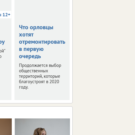
ы 12+
Что орловцы
В столице
хотят
Черноземья
ру
отремонтировать
прошла пресс-
в первую
конференция
ой"
очередь
"РИФ-Воронеж
о
2019"
Продолжается выбор
общественных
Мероприятие было
территорий, которые
посвящено деловой
благоустроят в 2020
программе и этапам
году.
подготовки фестиваля
интернет-технологий.