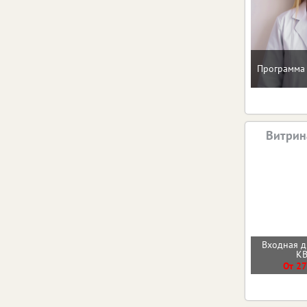
Программа 
Витрин
Входная 
К
От 27