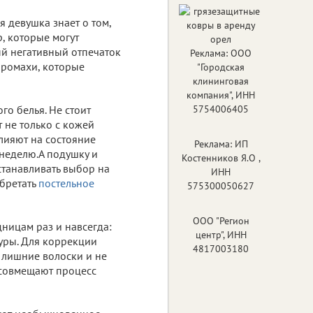
 девушка знает о том,
р, которые могут
ый негативный отпечаток
Реклама: ООО
промахи, которые
"Городская
клининговая
компания", ИНН
го белья. Не стоит
5754006405
т не только с кожей
влияют на состояние
Реклама: ИП
 неделю.А подушку и
Костенников Я.О ,
останавливать выбор на
ИНН
обретать
постельное
575300050627
ООО "Регион
ницам раз и навсегда:
центр", ИНН
уры. Для коррекции
4817003180
ь лишние волоски и не
 совмещают процесс