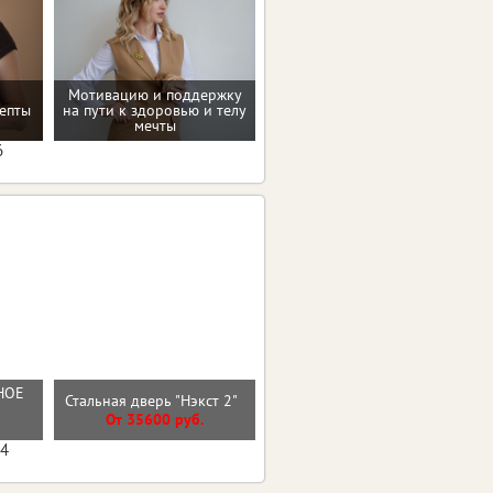
Мотивацию и поддержку
Восстановление после
епты
на пути к здоровью и телу
родов
мечты
6
НОЕ
Входная дверь ВУД
Стальная дверь "Нэкст 2"
ВЕРТИКАЛЬ
От 35600 руб.
От 27600 руб.
04