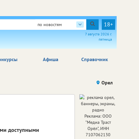
18+
по новостям
7 августа 2026 г.
пятница
онкурсы
Афиша
Справочник
Орел
Реклама: ООО
"Медиа Траст
Орёл", ИНН
семи доступными
7107062130