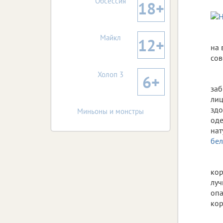
Обсессия
18+
Майкл
12+
на 
сов
Холоп 3
6+
заб
лиц
здо
Миньоны и монстры
оде
нат
бел
кор
луч
опа
кор