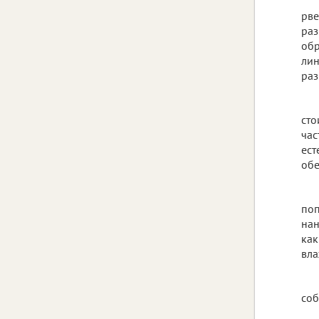
рве
раз
обр
лин
раз
сто
час
ест
обе
поп
нан
как
вла
соб