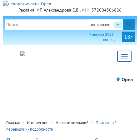
Реклама: ИП Александрова Е.В., ИНН 572004506826
по новостям
7 августа 2026 г.
18+
пятница
Toggle
navigat
Орел
Главная
Интересное
Новости компаний
Присяжный
переводчик - подробности