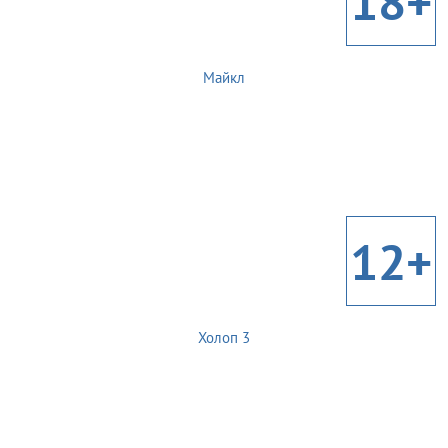
18+
Майкл
12+
Холоп 3